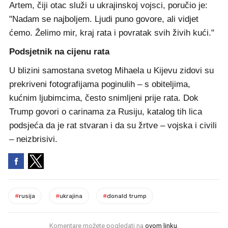
Artem, čiji otac služi u ukrajinskoj vojsci, poručio je:
"Nadam se najboljem. Ljudi puno govore, ali vidjet
ćemo. Želimo mir, kraj rata i povratak svih živih kući."
Podsjetnik na cijenu rata
U blizini samostana svetog Mihaela u Kijevu zidovi su
prekriveni fotografijama poginulih – s obiteljima,
kućnim ljubimcima, često snimljeni prije rata. Dok
Trump govori o carinama za Rusiju, katalog tih lica
podsjeća da je rat stvaran i da su žrtve – vojska i civili
– neizbrisivi.
#
rusija
#
ukrajina
#
donald trump
Komentare možete pogledati na
ovom linku
.