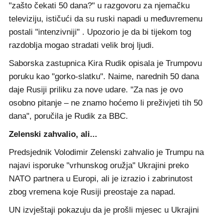
"zašto čekati 50 dana?" u razgovoru za njemačku
televiziju, ističući da su ruski napadi u međuvremenu
postali "intenzivniji" . Upozorio je da bi tijekom tog
razdoblja mogao stradati velik broj ljudi.
Saborska zastupnica Kira Rudik opisala je Trumpovu
poruku kao "gorko-slatku". Naime, narednih 50 dana
daje Rusiji priliku za nove udare. "Za nas je ovo
osobno pitanje – ne znamo hoćemo li preživjeti tih 50
dana", poručila je Rudik za BBC.
Zelenski zahvalio, ali...
Predsjednik Volodimir Zelenski zahvalio je Trumpu na
najavi isporuke "vrhunskog oružja" Ukrajini preko
NATO partnera u Europi, ali je izrazio i zabrinutost
zbog vremena koje Rusiji preostaje za napad.
UN izvještaji pokazuju da je prošli mjesec u Ukrajini