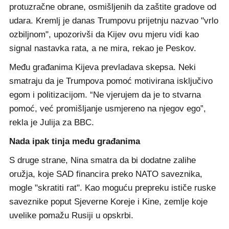
protuzračne obrane, osmišljenih da zaštite gradove od
udara. Kremlj je danas Trumpovu prijetnju nazvao "vrlo
ozbiljnom", upozorivši da Kijev ovu mjeru vidi kao
signal nastavka rata, a ne mira, rekao je Peskov.
Među građanima Kijeva prevladava skepsa. Neki
smatraju da je Trumpova pomoć motivirana isključivo
egom i politizacijom. “Ne vjerujem da je to stvarna
pomoć, već promišljanje usmjereno na njegov ego”,
rekla je Julija za BBC.
Nada ipak tinja među građanima
S druge strane, Nina smatra da bi dodatne zalihe
oružja, koje SAD financira preko NATO saveznika,
mogle "skratiti rat". Kao moguću prepreku ističe ruske
saveznike poput Sjeverne Koreje i Kine, zemlje koje
uvelike pomažu Rusiji u opskrbi.