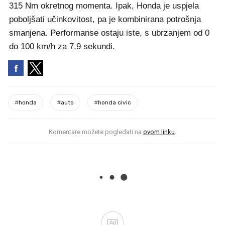
315 Nm okretnog momenta. Ipak, Honda je uspjela
poboljšati učinkovitost, pa je kombinirana potrošnja
smanjena. Performanse ostaju iste, s ubrzanjem od 0
do 100 km/h za 7,9 sekundi.
#
honda
#
auto
#
honda civic
Komentare možete pogledati na
ovom linku
.
Ad