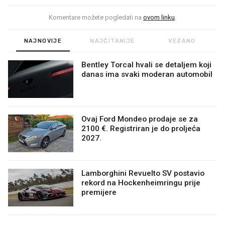
Komentare možete pogledati na
ovom linku
.
NAJNOVIJE
NAJČITANIJE
VEZANO
Bentley Torcal hvali se detaljem koji
danas ima svaki moderan automobil
Ovaj Ford Mondeo prodaje se za
2100 €. Registriran je do proljeća
2027.
Lamborghini Revuelto SV postavio
rekord na Hockenheimringu prije
premijere