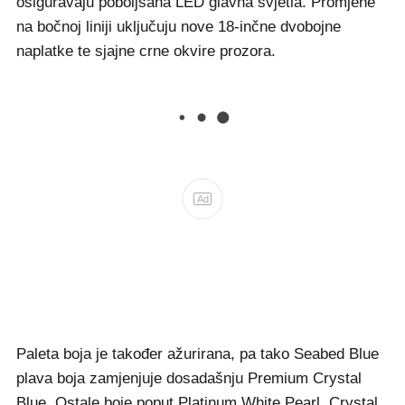
osiguravaju poboljšana LED glavna svjetla. Promjene
na bočnoj liniji uključuju nove 18-inčne dvobojne
naplatke te sjajne crne okvire prozora.
Ad
Paleta boja je također ažurirana, pa tako Seabed Blue
plava boja zamjenjuje dosadašnju Premium Crystal
Blue. Ostale boje poput Platinum White Pearl, Crystal