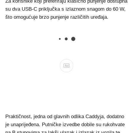
Za korisnike koji preferiraju klasično punjenje dostupna
su dva USB-C priključka s izlaznom snagom do 60 W,
što omogućuje brzo punjenje različitih uređaja.
Ad
Praktičnost, jedna od glavnih odlika Caddyja, dodatno
je unaprijeđena. Putničke izvedbe dobile su rukohvate
na B stupovima za lakši ulazak i izlazak iz vozila te