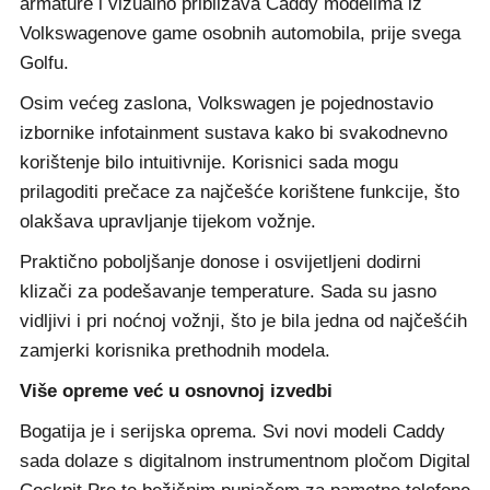
armature i vizualno približava Caddy modelima iz
Volkswagenove game osobnih automobila, prije svega
Golfu.
Osim većeg zaslona, Volkswagen je pojednostavio
izbornike infotainment sustava kako bi svakodnevno
korištenje bilo intuitivnije. Korisnici sada mogu
prilagoditi prečace za najčešće korištene funkcije, što
olakšava upravljanje tijekom vožnje.
Praktično poboljšanje donose i osvijetljeni dodirni
klizači za podešavanje temperature. Sada su jasno
vidljivi i pri noćnoj vožnji, što je bila jedna od najčešćih
zamjerki korisnika prethodnih modela.
Više opreme već u osnovnoj izvedbi
Bogatija je i serijska oprema. Svi novi modeli Caddy
sada dolaze s digitalnom instrumentnom pločom Digital