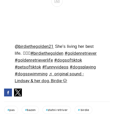
Ad
@birdiethegolden21
She’s living her best
#birdiethegolden
#goldenretriever
life. 🏊‍♀️💦
#goldenretrieverlife
#dogsoftiktok
#petsoftiktok
#funnyvideos
#dogsplaying
#dogsswimming
♬ original sound -
Lindsay & her dog, Birdie 🐶
#
pas
#
bazen
#
zlatni retriver
#
birdie