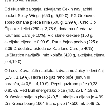
sve što vam treba.
Od ukusnih zalogaja izdvajamo Cekin navijachki
bucket Spicy Wings (650 g, 5,99 €), PG Orehovec
sporo kuhana pileća krila (600 g, 2,99 €), Chio Čipi
Čips u zdjelici (250 g, 3,78 €, dodatna ušteda uz
Kaufland Card je 10%), Vic slane krekere (150 g,
akcijska cijena je 0,99 €), Paris čajno pecivo (225 g,
2,09 €, dodatna ušteda uz Kaufland Card je 40%) i
Le'Slastice navijački mix kolača (420 g, akcijska cijena
je 4,19 €).
Od osvježavajućih napitaka izdvajamo Juicy ledeni čaj
(1,5 l, 1,19 €), Hidra Iso gazirano piće (limun ili
naranča, 4x0,5 l, 4,19 €), Pepsi gazirano piće (0,33 l,
0,85 €), Red Bull energetsko piće (4x0,25 l, 4,59 €),
Krušovice svijetlo pivo (4x0,5 l, akcijska cijena je 4,99
€) i Kronenbourg 1664 Blanc pivo (4x500 ml, 5,49 €).