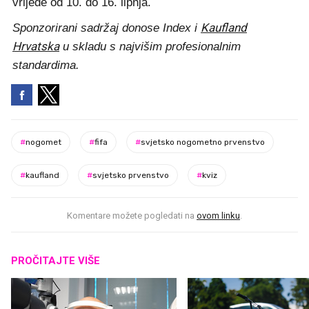
vrijede od 10. do 16. lipnja.
Kaufland
Sponzorirani sadržaj donose Index i
Hrvatska
u skladu s najvišim profesionalnim
standardima.
#
nogomet
#
fifa
#
svjetsko nogometno prvenstvo
#
kaufland
#
svjetsko prvenstvo
#
kviz
Komentare možete pogledati na
ovom linku
.
PROČITAJTE VIŠE