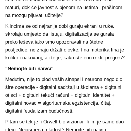
maturi, dok će javnost s pjenom na ustima i prašinom
na mozgu pljuvati učitelje?
Klincima se od najranije dobi guraju ekrani u ruke,
skrolaju umjesto da listaju, digitalizacija se gurala
preko leševa iako smo upozoravali na štetne
posljedice, ne znaju držati olovke, fina motorika fina je
koliko i nakovanj, ali to je, kako ste ono rekli, progres?
"Nemojte biti naivci"
Međutim, nije to plod vaših sinapsi i neurona nego dio
šire operacije - digitalni sadržaji u školama + digitalni
otisci + digitalni tekući računi + digitalni identitet +
digitalni novac = algoritamska egzistencija, čitaj,
digitalni feudalizam budućnosti.
Pitam se tek je li Orwell bio vizionar ili im je samo dao
ideju. Nepismena mladost? Nemojte biti naivci;