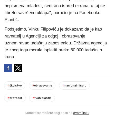
nepismena mladost, sedirana ispred ekrana, u taj se
libreto savršeno uklapa", poručio je na Facebooku
Plantić.
Podsjetimo, Vinku Filipoviću je dokazano da je kao
ravnatelj u Agenciji za odgoj i obrazovanje
uznemiravao tadašnju zaposlenicu. Državna agencija
je zbog toga morala isplatiti preko 60.000 tadašnjih
kuna.
#
školstvo
#
obrazovanje
#
nacionalniispiti
#
profesor
#
ivan plantić
Komentare možete pogledati na
ovom linku
.