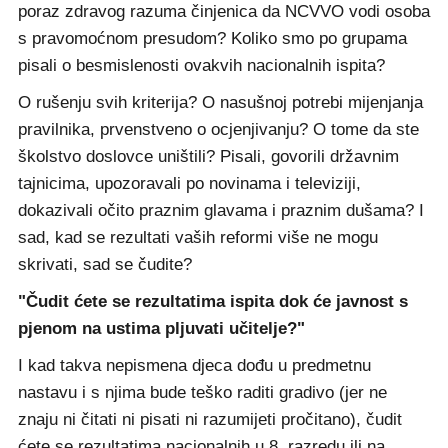
poraz zdravog razuma činjenica da NCVVO vodi osoba
s pravomoćnom presudom? Koliko smo po grupama
pisali o besmislenosti ovakvih nacionalnih ispita?
O rušenju svih kriterija? O nasušnoj potrebi mijenjanja
pravilnika, prvenstveno o ocjenjivanju? O tome da ste
školstvo doslovce uništili? Pisali, govorili državnim
tajnicima, upozoravali po novinama i televiziji,
dokazivali očito praznim glavama i praznim dušama? I
sad, kad se rezultati vaših reformi više ne mogu
skrivati, sad se čudite?
"Čudit ćete se rezultatima ispita dok će javnost s
pjenom na ustima pljuvati učitelje?"
I kad takva nepismena djeca dođu u predmetnu
nastavu i s njima bude teško raditi gradivo (jer ne
znaju ni čitati ni pisati ni razumijeti pročitano), čudit
ćete se rezultatima nacionalnih u 8. razredu ili na