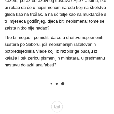
kažete; poraz obrazovnog sustava? Ajte? Uistinu, tko
bi rekao da će u nepismenom narodu koji na školstvo
gleda kao na trošak, a na učitelje kao na muktaroše s
tri mjeseca godišnjeg, djeca biti nepismena; tome se
zaista nitko nije nadao?
Tko bi mogao i pomisliti da će u društvu nepismenih
šustera po Saboru, još nepismenijih ražalovanih
potpredsjednika Vlade koji iz razbibrige pucaju iz
kalaša i tek zericu pismenijih ministara, u predmetnu
nastavu dolaziti analfabeti?
Ad