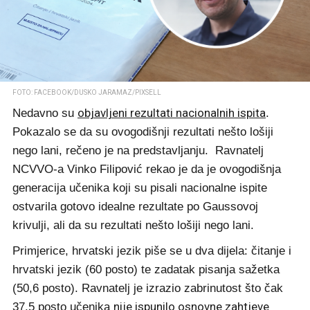
FOTO: FACEBOOK/DUSKO JARAMAZ/PIXSELL
objavljeni rezultati nacionalnih ispita
Nedavno su
.
Pokazalo se da su ovogodišnji rezultati nešto lošiji
nego lani, rečeno je na predstavljanju. Ravnatelj
NCVVO-a Vinko Filipović rekao je da je ovogodišnja
generacija učenika koji su pisali nacionalne ispite
ostvarila gotovo idealne rezultate po Gaussovoj
krivulji, ali da su rezultati nešto lošiji nego lani.
Primjerice, hrvatski jezik piše se u dva dijela: čitanje i
hrvatski jezik (60 posto) te zadatak pisanja sažetka
(50,6 posto). Ravnatelj je izrazio zabrinutost što čak
nije ispunilo osnovne zahtjeve
37,5 posto učenika