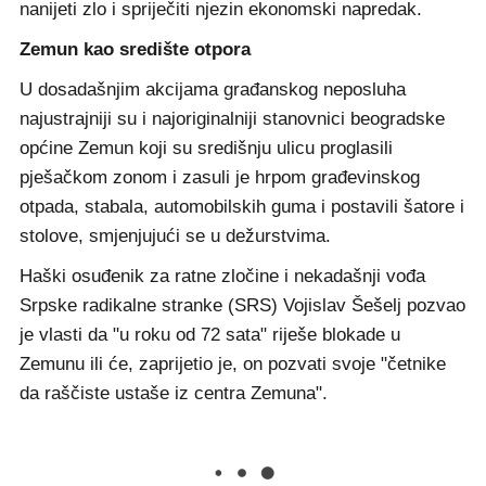
nanijeti zlo i spriječiti njezin ekonomski napredak.
Zemun kao središte otpora
U dosadašnjim akcijama građanskog neposluha
najustrajniji su i najoriginalniji stanovnici beogradske
općine Zemun koji su središnju ulicu proglasili
pješačkom zonom i zasuli je hrpom građevinskog
otpada, stabala, automobilskih guma i postavili šatore i
stolove, smjenjujući se u dežurstvima.
Haški osuđenik za ratne zločine i nekadašnji vođa
Srpske radikalne stranke (SRS) Vojislav Šešelj pozvao
je vlasti da "u roku od 72 sata" riješe blokade u
Zemunu ili će, zaprijetio je, on pozvati svoje "četnike
da raščiste ustaše iz centra Zemuna".