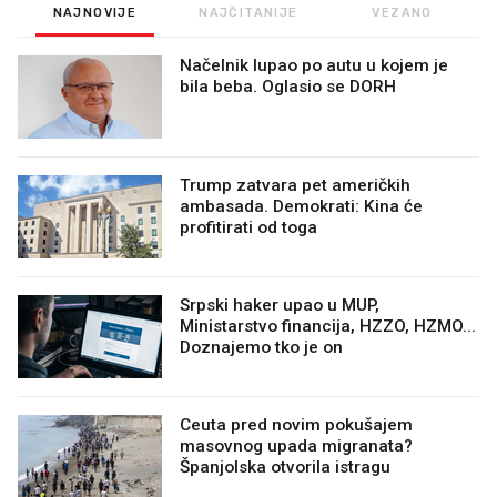
NAJNOVIJE
NAJČITANIJE
VEZANO
Načelnik lupao po autu u kojem je
bila beba. Oglasio se DORH
Trump zatvara pet američkih
ambasada. Demokrati: Kina će
profitirati od toga
Srpski haker upao u MUP,
Ministarstvo financija, HZZO, HZMO...
Doznajemo tko je on
Ceuta pred novim pokušajem
masovnog upada migranata?
Španjolska otvorila istragu