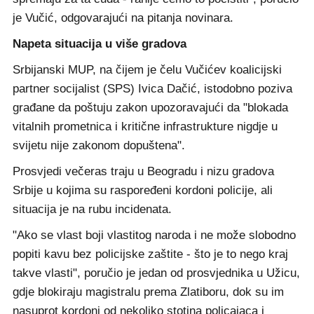
je Vučić, odgovarajući na pitanja novinara.
Napeta situacija u više gradova
Srbijanski MUP, na čijem je čelu Vučićev koalicijski
partner socijalist (SPS) Ivica Dačić, istodobno poziva
građane da poštuju zakon upozoravajući da "blokada
vitalnih prometnica i kritične infrastrukture nigdje u
svijetu nije zakonom dopuštena".
Prosvjedi večeras traju u Beogradu i nizu gradova
Srbije u kojima su raspoređeni kordoni policije, ali
situacija je na rubu incidenata.
"Ako se vlast boji vlastitog naroda i ne može slobodno
popiti kavu bez policijske zaštite - što je to nego kraj
takve vlasti", poručio je jedan od prosvjednika u Užicu,
gdje blokiraju magistralu prema Zlatiboru, dok su im
nasuprot kordoni od nekoliko stotina policajaca i