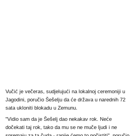
Vučić je večeras, sudjelujući na lokalnoj ceremoniji u
Jagodini, poručio Šešelju da će država u narednih 72
sata ukloniti blokadu u Zemunu.
"Vidio sam da je Šešelj dao nekakav rok. Neće
dočekati taj rok, tako da mu se ne muče ljudi i ne
spremaju za ta čuda - ranije ćemo to počistiti", poručio