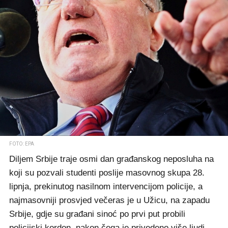
FOTO: EPA
Diljem Srbije traje osmi dan građanskog neposluha na
koji su pozvali studenti poslije masovnog skupa 28.
lipnja, prekinutog nasilnom intervencijom policije, a
najmasovniji prosvjed večeras je u Užicu, na zapadu
Srbije, gdje su građani sinoć po prvi put probili
policijski kordon, nakon čega je privedeno više ljudi.