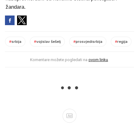
žandara.
#
srbija
#
vojislav šešelj
#
prosvjedisrbija
#
regija
Komentare možete pogledati na
ovom linku
.
Ad