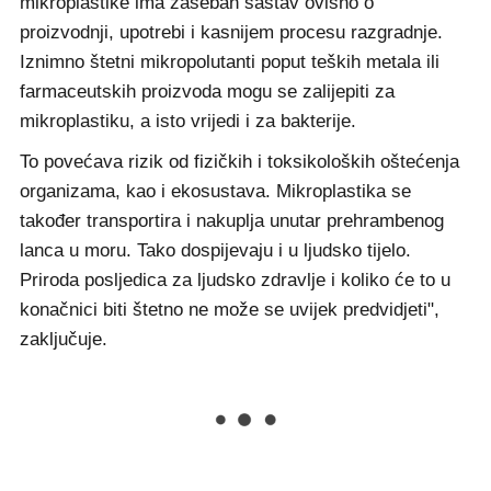
mikroplastike ima zaseban sastav ovisno o
proizvodnji, upotrebi i kasnijem procesu razgradnje.
Iznimno štetni mikropolutanti poput teških metala ili
farmaceutskih proizvoda mogu se zalijepiti za
mikroplastiku, a isto vrijedi i za bakterije.
To povećava rizik od fizičkih i toksikoloških oštećenja
organizama, kao i ekosustava. Mikroplastika se
također transportira i nakuplja unutar prehrambenog
lanca u moru. Tako dospijevaju i u ljudsko tijelo.
Priroda posljedica za ljudsko zdravlje i koliko će to u
konačnici biti štetno ne može se uvijek predvidjeti",
zaključuje.