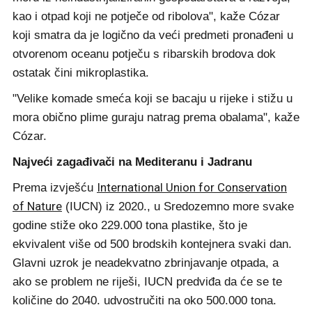
kao i otpad koji ne potječe od ribolova", kaže Cózar
koji smatra da je logično da veći predmeti pronađeni u
otvorenom oceanu potječu s ribarskih brodova dok
ostatak čini mikroplastika.
"Velike komade smeća koji se bacaju u rijeke i stižu u
mora obično plime guraju natrag prema obalama", kaže
Cózar.
Najveći zagađivači na Mediteranu i Jadranu
International Union for Conservation
Prema izvješću
of Nature
(IUCN) iz 2020., u Sredozemno more svake
godine stiže oko 229.000 tona plastike, što je
ekvivalent više od 500 brodskih kontejnera svaki dan.
Glavni uzrok je neadekvatno zbrinjavanje otpada, a
ako se problem ne riješi, IUCN predviđa da će se te
količine do 2040. udvostručiti na oko 500.000 tona.