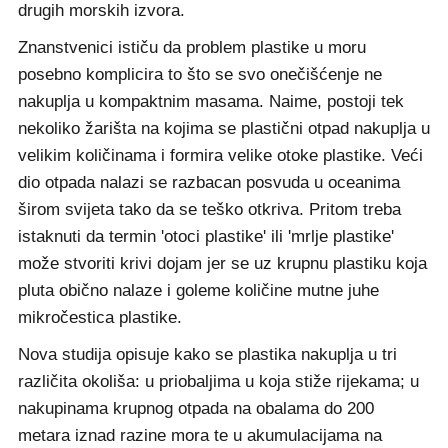
drugih morskih izvora.
Znanstvenici ističu da problem plastike u moru
posebno komplicira to što se svo onečišćenje ne
nakuplja u kompaktnim masama. Naime, postoji tek
nekoliko žarišta na kojima se plastični otpad nakuplja u
velikim količinama i formira velike otoke plastike. Veći
dio otpada nalazi se razbacan posvuda u oceanima
širom svijeta tako da se teško otkriva. Pritom treba
istaknuti da termin 'otoci plastike' ili 'mrlje plastike'
može stvoriti krivi dojam jer se uz krupnu plastiku koja
pluta obično nalaze i goleme količine mutne juhe
mikročestica plastike.
Nova studija opisuje kako se plastika nakuplja u tri
različita okoliša: u priobaljima u koja stiže rijekama; u
nakupinama krupnog otpada na obalama do 200
metara iznad razine mora te u akumulacijama na