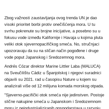
Zbog važnosti zaustavljanja ovog trenda UN je dao
visoki prioritet borbi protiv onečišćenja mora. U tu
svrhu pokrenute su brojne inicijative, a posebno su u
fokusu vode između Kalifornije i Havaja u kojima pluta
veliki otok sjevernopacifičkog smeća. No, stručnjaci
upozoravaju da su na sličan način pogođene i druge
vode poput Japanskog i Sredozemnog mora.
Andrés Cózar direktor Marine Littler Laba (MALUCA)
na Sveučilištu Cádiz u Španjolskoj i njegovi suradnici
objavili su 2021. rad u časopisu Nature u kojem su
analizirali više od 12 milijuna komada morskog otpada.
"Sjeverno-pacifički otok smeća nije jedinstven. Postoje
slične nakupine smeća u Japanskom i Sredozemnom
moru iz neindustrijaliziranih gospodarstava u razvoju,