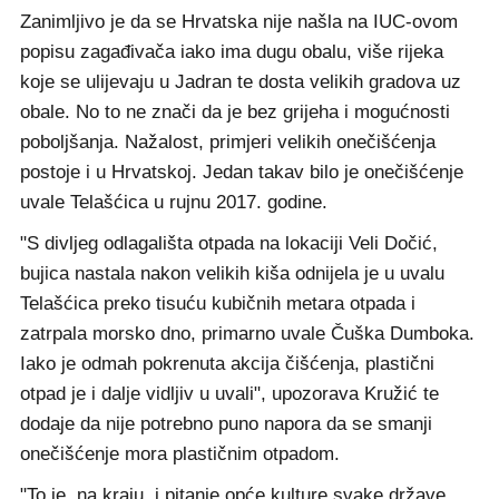
Zanimljivo je da se Hrvatska nije našla na IUC-ovom
popisu zagađivača iako ima dugu obalu, više rijeka
koje se ulijevaju u Jadran te dosta velikih gradova uz
obale. No to ne znači da je bez grijeha i mogućnosti
poboljšanja. Nažalost, primjeri velikih onečišćenja
postoje i u Hrvatskoj. Jedan takav bilo je onečišćenje
uvale Telašćica u rujnu 2017. godine.
"S divljeg odlagališta otpada na lokaciji Veli Dočić,
bujica nastala nakon velikih kiša odnijela je u uvalu
Telašćica preko tisuću kubičnih metara otpada i
zatrpala morsko dno, primarno uvale Čuška Dumboka.
Iako je odmah pokrenuta akcija čišćenja, plastični
otpad je i dalje vidljiv u uvali", upozorava Kružić te
dodaje da nije potrebno puno napora da se smanji
onečišćenje mora plastičnim otpadom.
"To je, na kraju, i pitanje opće kulture svake države.