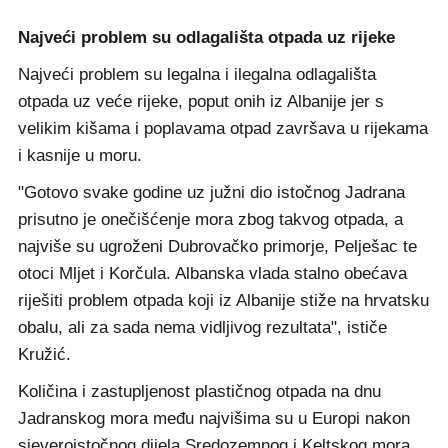
Najveći problem su odlagališta otpada uz rijeke
Najveći problem su legalna i ilegalna odlagališta
otpada uz veće rijeke, poput onih iz Albanije jer s
velikim kišama i poplavama otpad završava u rijekama
i kasnije u moru.
"Gotovo svake godine uz južni dio istočnog Jadrana
prisutno je onečišćenje mora zbog takvog otpada, a
najviše su ugroženi Dubrovačko primorje, Pelješac te
otoci Mljet i Korčula. Albanska vlada stalno obećava
riješiti problem otpada koji iz Albanije stiže na hrvatsku
obalu, ali za sada nema vidljivog rezultata", ističe
Kružić.
Količina i zastupljenost plastičnog otpada na dnu
Jadranskog mora među najvišima su u Europi nakon
sjeveroistočnog dijela Sredozemnog i Keltskog mora.