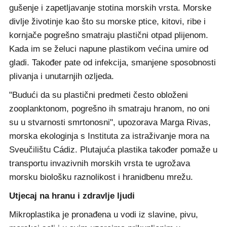
gušenje i zapetljavanje stotina morskih vrsta. Morske
divlje životinje kao što su morske ptice, kitovi, ribe i
kornjače pogrešno smatraju plastični otpad plijenom.
Kada im se želuci napune plastikom većina umire od
gladi. Također pate od infekcija, smanjene sposobnosti
plivanja i unutarnjih ozljeda.
"Budući da su plastični predmeti često obloženi
zooplanktonom, pogrešno ih smatraju hranom, no oni
su u stvarnosti smrtonosni", upozorava Marga Rivas,
morska ekologinja s Instituta za istraživanje mora na
Sveučilištu Cádiz. Plutajuća plastika također pomaže u
transportu invazivnih morskih vrsta te ugrožava
morsku biološku raznolikost i hranidbenu mrežu.
Utjecaj na hranu i zdravlje ljudi
Mikroplastika je pronađena u vodi iz slavine, pivu,