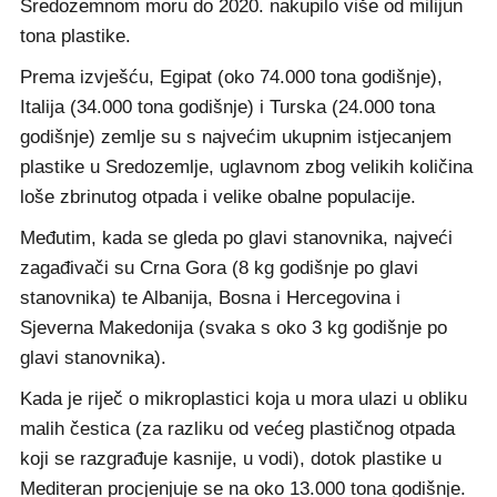
Sredozemnom moru do 2020. nakupilo više od milijun
tona plastike.
Prema izvješću, Egipat (oko 74.000 tona godišnje),
Italija (34.000 tona godišnje) i Turska (24.000 tona
godišnje) zemlje su s najvećim ukupnim istjecanjem
plastike u Sredozemlje, uglavnom zbog velikih količina
loše zbrinutog otpada i velike obalne populacije.
Međutim, kada se gleda po glavi stanovnika, najveći
zagađivači su Crna Gora (8 kg godišnje po glavi
stanovnika) te Albanija, Bosna i Hercegovina i
Sjeverna Makedonija (svaka s oko 3 kg godišnje po
glavi stanovnika).
Kada je riječ o mikroplastici koja u mora ulazi u obliku
malih čestica (za razliku od većeg plastičnog otpada
koji se razgrađuje kasnije, u vodi), dotok plastike u
Mediteran procjenjuje se na oko 13.000 tona godišnje.