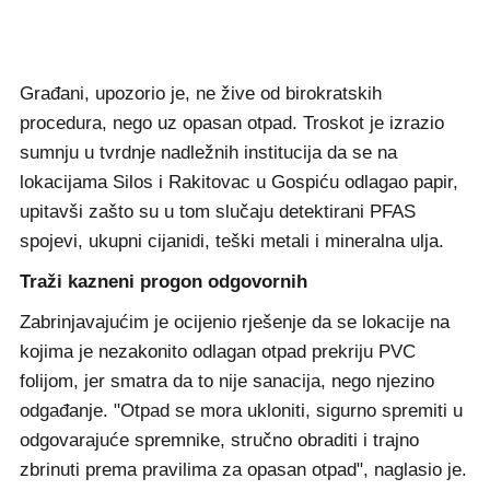
Građani, upozorio je, ne žive od birokratskih
procedura, nego uz opasan otpad. Troskot je izrazio
sumnju u tvrdnje nadležnih institucija da se na
lokacijama Silos i Rakitovac u Gospiću odlagao papir,
upitavši zašto su u tom slučaju detektirani PFAS
spojevi, ukupni cijanidi, teški metali i mineralna ulja.
Traži kazneni progon odgovornih
Zabrinjavajućim je ocijenio rješenje da se lokacije na
kojima je nezakonito odlagan otpad prekriju PVC
folijom, jer smatra da to nije sanacija, nego njezino
odgađanje. "Otpad se mora ukloniti, sigurno spremiti u
odgovarajuće spremnike, stručno obraditi i trajno
zbrinuti prema pravilima za opasan otpad", naglasio je.