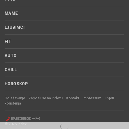
MAME
LJUBIMCI
FIT
AUTO
CHILL
HOROSKOP
Oglašavanje
Zaposli se na Indexu
Kontakt
Impressum
Uvjeti
korištenja
© 2026 Index