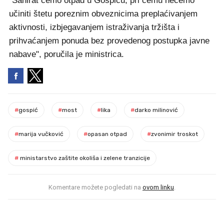
"Sanirat ćemo otpad u Gospiću, pri čemu nećemo
učiniti štetu poreznim obveznicima preplaćivanjem
aktivnosti, izbjegavanjem istraživanja tržišta i
prihvaćanjem ponuda bez provedenog postupka javne
nabave", poručila je ministrica.
#
gospić
#
most
#
lika
#
darko milinović
#
marija vučković
#
opasan otpad
#
zvonimir troskot
#
ministarstvo zaštite okoliša i zelene tranzicije
Komentare možete pogledati na
ovom linku
.