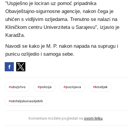
"Uspješno je lociran uz pomoć pripadnika
Obavještajno-sigurnosne agencije, nakon čega je
uhićen s vidljivim ozljedama. Trenutno se nalazi na
Kliničkom centru Univerziteta u Sarajevu", izjavio je
Karadža.
Navodi se kako je M. P. nakon napada na suprugu i
punicu ozlijedio i samoga sebe.
#
ubojstvo
#
policija
#
pucnjava
#
kiseljak
#
obiteljskonasiljebih
Komentare možete pogledati na
ovom linku
.