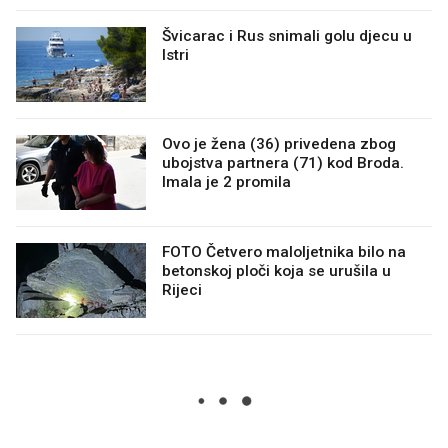
Švicarac i Rus snimali golu djecu u
Istri
Ovo je žena (36) privedena zbog
ubojstva partnera (71) kod Broda.
Imala je 2 promila
FOTO Četvero maloljetnika bilo na
betonskoj ploči koja se urušila u
Rijeci