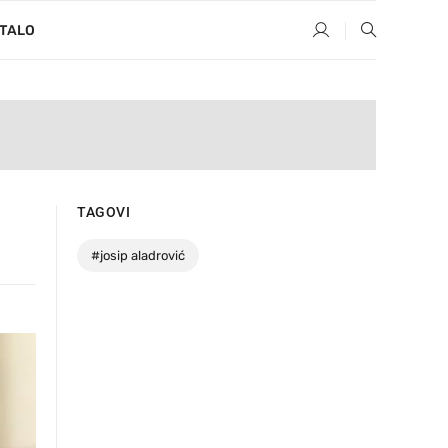
TALO
TAGOVI
#
josip aladrović