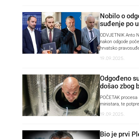
Nobilo o odg
suđenje po 
ODVJETNIK Anto Nobi
nakon odgode počet
hrvatsko pravosuđe,
19.09.2025.
Odgođeno suđ
došao zbog b
POČETAK procesa des
ministara, te potpr
19.09.2025.
Bio je prvi 