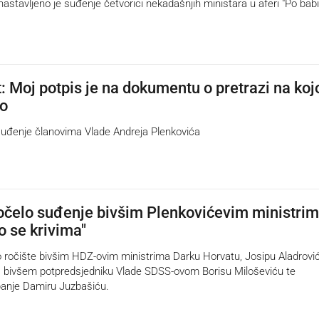
stavljeno je suđenje četvorici nekadašnjih ministara u aferi "Po babi
: Moj potpis je na dokumentu o pretrazi na koj
lo
đenje članovima Vlade Andreja Plenkovića
čelo suđenje bivšim Plenkovićevim ministrim
 se krivima"
ročište bivšim HDZ-ovim ministrima Darku Horvatu, Josipu Aladrović
, bivšem potpredsjedniku Vlade SDSS-ovom Borisu Miloševiću te
anje Damiru Juzbašiću.