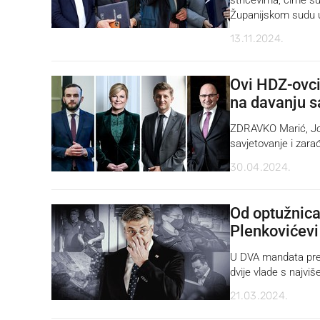
Županijskom sudu u 
13.11.2024.
Ovi HDZ-ovci
na davanju s
ZDRAVKO Marić, Josip
savjetovanje i zara
30.04.2024.
Od optužnica 
Plenkovićevi 
U DVA mandata premi
dvije vlade s najviš
21.03.2024.