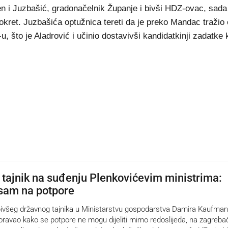
en i Juzbašić, gradonačelnik Županje i bivši HDZ-ovac, sada
kret. Juzbašića optužnica tereti da je preko Mandac tražio
 što je Aladrović i učinio dostavivši kandidatkinji zadatke k
i tajnik na suđenju Plenkovićevim ministrima:
sam na potpore
eg državnog tajnika u Ministarstvu gospodarstva Damira Kaufmana
zoravao kako se potpore ne mogu dijeliti mimo redoslijeda, na zagreb