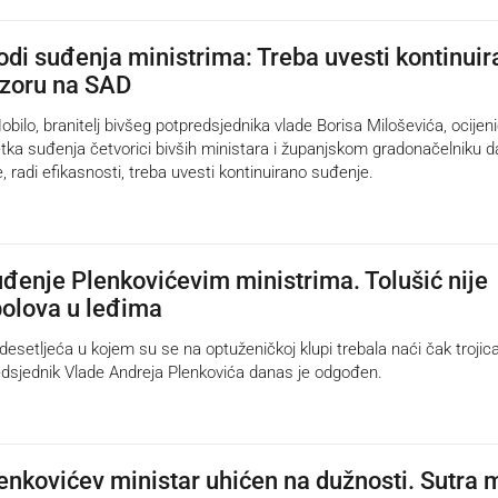
odi suđenja ministrima: Treba uvesti kontinui
uzoru na SAD
lo, branitelj bivšeg potpredsjednika vlade Borisa Miloševića, ocijenio
ka suđenja četvorici bivših ministara i županjskom gradonačelniku d
 radi efikasnosti, treba uvesti kontinuirano suđenje.
enje Plenkovićevim ministrima. Tolušić nije
olova u leđima
etljeća u kojem su se na optuženičkoj klupi trebala naći čak trojic
edsjednik Vlade Andreja Plenkovića danas je odgođen.
Plenkovićev ministar uhićen na dužnosti. Sutra 