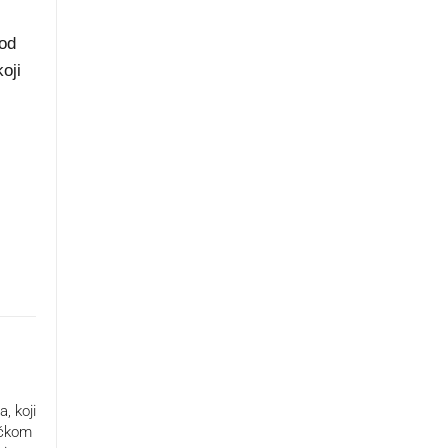
 od
oji
, koji
ačkom