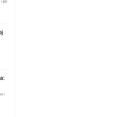
 i po
oj
a:
u i