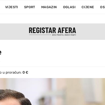
VIJESTI
SPORT
MAGAZIN
OGLASI
CIJENE
OS
e
.
o u proračun:
0 €