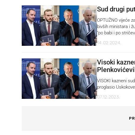
Sud drugi pu
OPTUŽNO vijeće zag
bivših ministara i 
"po babi i po strič
14.02.2024.
Visoki kaznen
Plenkovićevi
VISOKI kazneni sud
proglasio Uskokove 
07.12.2023.
PR