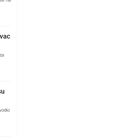
ovac
 za
su
vodio