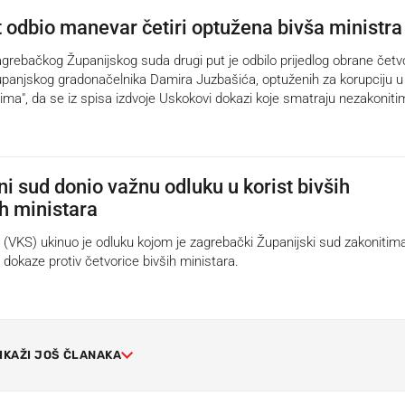
t odbio manevar četiri optužena bivša ministra
rebačkog Županijskog suda drugi put je odbilo prijedlog obrane četv
županjskog gradonačelnika Damira Juzbašića, optuženih za korupciju u 
evima", da se iz spisa izdvoje Uskokovi dokazi koje smatraju nezakoniti
i sud donio važnu odluku u korist bivših
h ministara
 (VKS) ukinuo je odluku kojom je zagrebački Županijski sud zakonitim
dokaze protiv četvorice bivših ministara.
IKAŽI JOŠ ČLANAKA