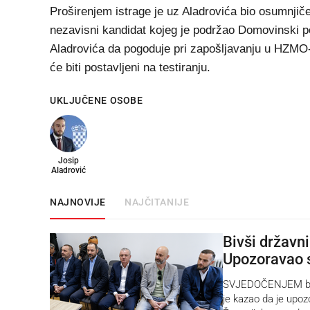
Proširenjem istrage je uz Aladrovića bio osumnjič
nezavisni kandidat kojeg je podržao Domovinski po
Aladrovića da pogoduje pri zapošljavanju u HZMO-u,
će biti postavljeni na testiranju.
UKLJUČENE OSOBE
Josip
Aladrović
NAJNOVIJE
NAJČITANIJE
Bivši državn
Upozoravao 
SVJEDOČENJEM bivš
je kazao da je upo