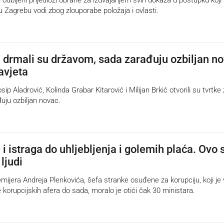
Zagrebu vodi zbog zlouporabe položaja i ovlasti.
 drmali su državom, sada zarađuju ozbiljan n
avjeta
 Aladrović, Kolinda Grabar Kitarović i Milijan Brkić otvorili su tvrtke
đuju ozbiljan novac.
i istraga do uhljebljenja i golemih plaća. Ovo 
ljudi
jera Andreja Plenkovića, šefa stranke osuđene za korupciju, koji je 
e korupcijskih afera do sada, moralo je otići čak 30 ministara.