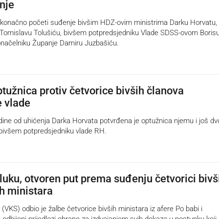
nje
 konačno početi suđenje bivšim HDZ-ovim ministrima Darku Horvatu,
i Tomislavu Tolušiću, bivšem potpredsjedniku Vlade SDSS-ovom Boris
onačelniku Županje Damiru Juzbašiću.
tužnica protiv četvorice bivših članova
 vlade
ne od uhićenja Darka Horvata potvrđena je optužnica njemu i još dvo
 bivšem potpredsjedniku vlade RH.
luku, otvoren put prema suđenju četvorici bivš
h ministara
(VKS) odbio je žalbe četvorice bivših ministara iz afere Po babi i
 odbijeni prijedlozi obrane za izdvajanjem svih dokaza u postupku koji