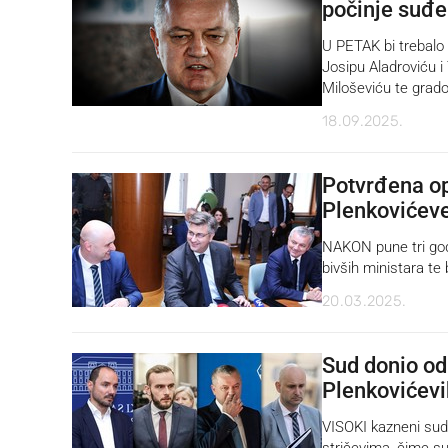
počinje suđe
U PETAK bi trebalo
Josipu Aladroviću 
Miloševiću te grad
18.09.2025.
Potvrđena op
Plenkovićeve
NAKON pune tri godi
bivših ministara te
20.03.2025.
Sud donio od
Plenkovićevi
VISOKI kazneni sud 
stričevima, čime su