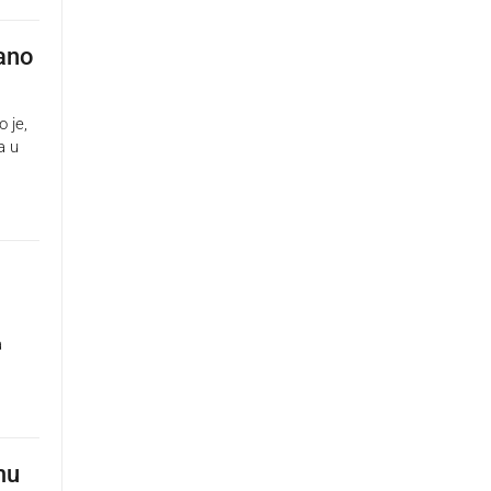
rano
 je,
a u
a
mu