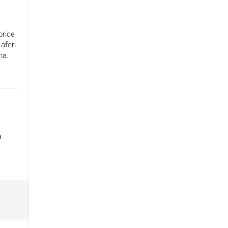
orice
aferi
ma.
a