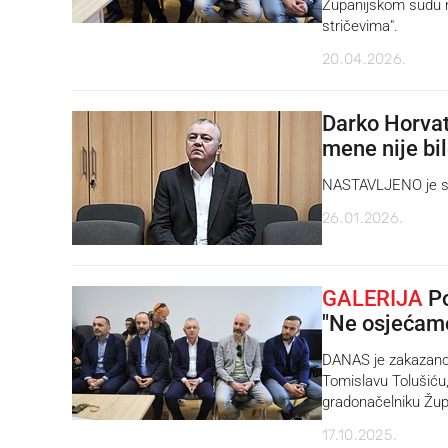
Županijskom sudu na
stričevima".
20.04.2026.
Darko Horvat
mene nije bi
NASTAVLJENO je su
26.01.2026.
GALERIJA
Po
"Ne osjećamo
DANAS je zakazano 
Tomislavu Tolušiću
gradonačelniku Žup
17.10.2025.