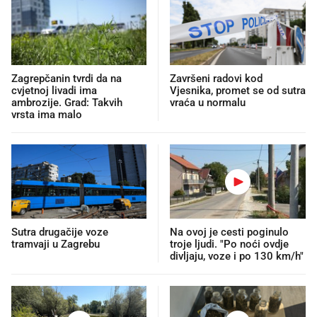
Zagrepčanin tvrdi da na
Završeni radovi kod
cvjetnoj livadi ima
Vjesnika, promet se od sutra
ambrozije. Grad: Takvih
vraća u normalu
vrsta ima malo
Sutra drugačije voze
Na ovoj je cesti poginulo
tramvaji u Zagrebu
troje ljudi. "Po noći ovdje
divljaju, voze i po 130 km/h"