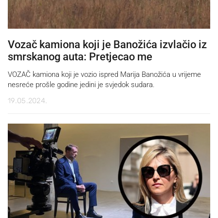
Vozač kamiona koji je Banožića izvlačio iz
smrskanog auta: Pretjecao me
VOZAČ kamiona koji je vozio ispred Marija Banožića u vrijeme
nesreće prošle godine jedini je svjedok sudara.
19.05.2024.