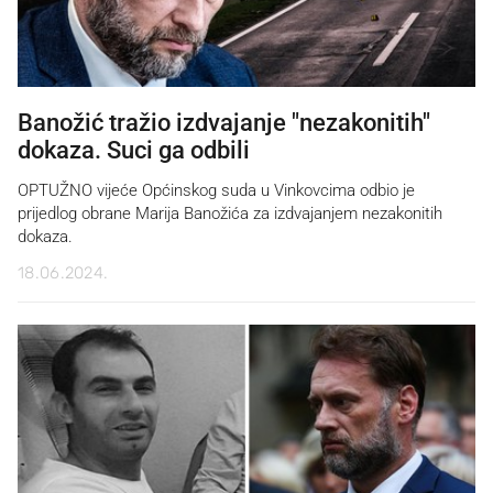
Banožić tražio izdvajanje "nezakonitih"
dokaza. Suci ga odbili
OPTUŽNO vijeće Općinskog suda u Vinkovcima odbio je
prijedlog obrane Marija Banožića za izdvajanjem nezakonitih
dokaza.
18.06.2024.