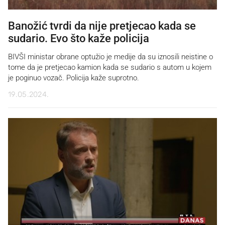
Banožić tvrdi da nije pretjecao kada se
sudario. Evo što kaže policija
BIVŠI ministar obrane optužio je medije da su iznosili neistine o
tome da je pretjecao kamion kada se sudario s autom u kojem
je poginuo vozač. Policija kaže suprotno.
19.05.2024.