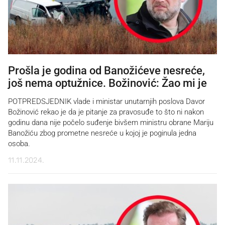
Prošla je godina od Banožićeve nesreće,
još nema optužnice. Božinović: Žao mi je
POTPREDSJEDNIK vlade i ministar unutarnjih poslova Davor
Božinović rekao je da je pitanje za pravosuđe to što ni nakon
godinu dana nije počelo suđenje bivšem ministru obrane Mariju
Banožiću zbog prometne nesreće u kojoj je poginula jedna
osoba.
11.11.2024.