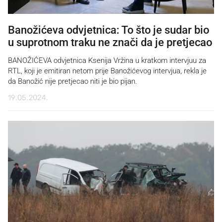
Banožićeva odvjetnica: To što je sudar bio
u suprotnom traku ne znači da je pretjecao
BANOŽIĆEVA odvjetnica Ksenija Vržina u kratkom intervjuu za
RTL, koji je emitiran netom prije Banožićevog intervjua, rekla je
da Banožić nije pretjecao niti je bio pijan.
19.05.2024.