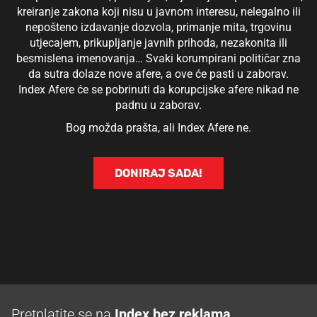
kreiranje zakona koji nisu u javnom interesu, nelegalno ili
nepošteno izdavanje dozvola, primanje mita, trgovinu
utjecajem, prikupljanje javnih prihoda, nezakonita ili
besmislena imenovanja… Svaki korumpirani političar zna
da sutra dolaze nove afere, a ove će pasti u zaborav.
Index Afere će se pobrinuti da korupcijske afere nikad ne
padnu u zaborav.
Bog možda prašta, ali Index Afere ne.
DONIRAJ SADA!
Pretplatite se na
Index bez reklama