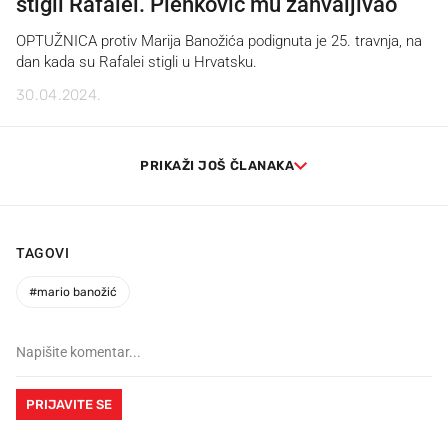
stigli Rafalei. Plenković mu zahvaljivao
OPTUŽNICA protiv Marija Banožića podignuta je 25. travnja, na
dan kada su Rafalei stigli u Hrvatsku.
30.04.2024.
PRIKAŽI JOŠ ČLANAKA
TAGOVI
#
mario banožić
PRIJAVITE SE