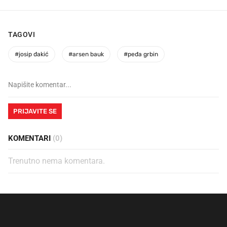
TAGOVI
#
josip đakić
#
arsen bauk
#
peđa grbin
PRIJAVITE SE
KOMENTARI
(0)
Trenutno nema komentara.