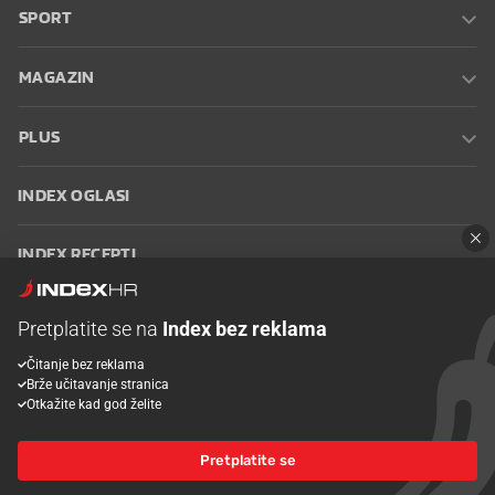
SPORT
MAGAZIN
PLUS
INDEX OGLASI
INDEX RECEPTI
INFO
Pretplatite se na
Index bez reklama
Čitanje bez reklama
Oglašavanje
Zaposli se na Indexu
Kontakt
Impressum
Uvjeti
Brže učitavanje stranica
korištenja
Postavke kolačića
Otkažite kad god želite
Pretplatite se
© 2026 Index