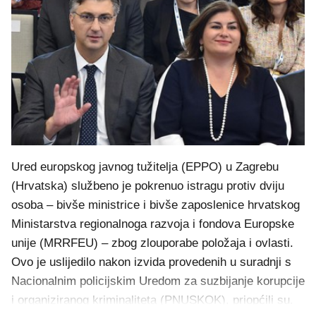
Ured europskog javnog tužitelja (EPPO) u Zagrebu
(Hrvatska) službeno je pokrenuo istragu protiv dviju
osoba – bivše ministrice i bivše zaposlenice hrvatskog
Ministarstva regionalnoga razvoja i fondova Europske
unije (MRRFEU) – zbog zlouporabe položaja i ovlasti.
Ovo je uslijedilo nakon izvida provedenih u suradnji s
Nacionalnim policijskim Uredom za suzbijanje korupcije
i organiziranog kriminaliteta (PNUSKOK), priopćili su.