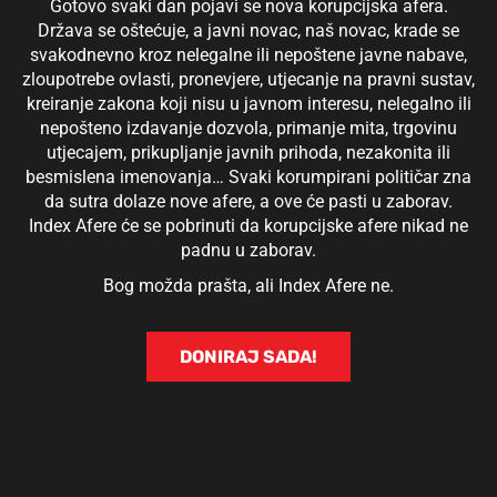
Gotovo svaki dan pojavi se nova korupcijska afera.
Država se oštećuje, a javni novac, naš novac, krade se
svakodnevno kroz nelegalne ili nepoštene javne nabave,
zloupotrebe ovlasti, pronevjere, utjecanje na pravni sustav,
kreiranje zakona koji nisu u javnom interesu, nelegalno ili
nepošteno izdavanje dozvola, primanje mita, trgovinu
utjecajem, prikupljanje javnih prihoda, nezakonita ili
besmislena imenovanja… Svaki korumpirani političar zna
da sutra dolaze nove afere, a ove će pasti u zaborav.
Index Afere će se pobrinuti da korupcijske afere nikad ne
padnu u zaborav.
Bog možda prašta, ali Index Afere ne.
DONIRAJ SADA!