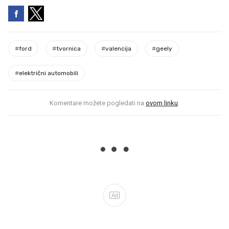
#
ford
#
tvornica
#
valencija
#
geely
#
električni automobili
Komentare možete pogledati na
ovom linku
.
Ad