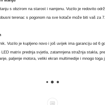
m stanju
nju s obzirom na starost i namjenu. Vozilo je redovito održ
robusni terenac s pogonom na sve kotače može biti vaš za 7
m
k. Vozilo je kupljeno novo i još uvijek ima garanciju od 6 g
ED matrix prednja svjetla, zatamnjena stražnja stakla, pred
anje, paljenje motora, veliki ekran multimedije i mnogo toga 
Ad