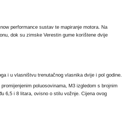
bo, snow performance sustav te mapiranje motora. Na
ezonu, dok su zimske Verestin gume korištene dvije
 i u vlasništvu trenutačnog vlasnika dvije i pol godine.
e, promijenjenim poluosovinama, M3 izgledom s brojnim
6,5 i 8 litara, ovisno o stilu vožnje. Cijena ovog