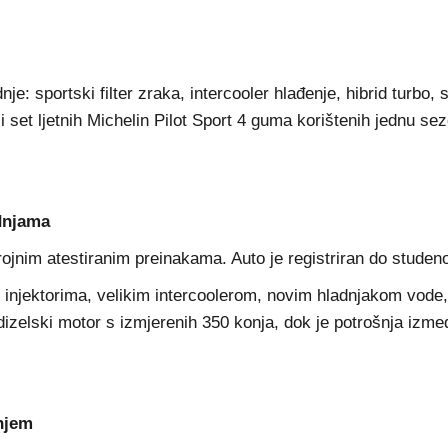
nje: sportski filter zraka, intercooler hlađenje, hibrid tur
 i set ljetnih Michelin Pilot Sport 4 guma korištenih jednu s
dnjama
nim atestiranim preinakama. Auto je registriran do studenoga
35 injektorima, velikim intercoolerom, novim hladnjakom vod
zelski motor s izmjerenih 350 konja, dok je potrošnja između 
njem