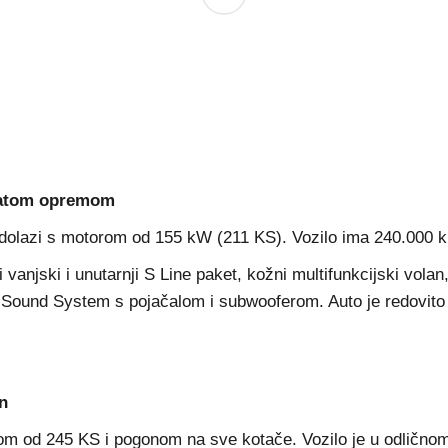
ogatom opremom
 dolazi s motorom od 155 kW (211 KS). Vozilo ima 240.000 km 
vanjski i unutarnji S Line paket, kožni multifunkcijski vol
di Sound System s pojačalom i subwooferom. Auto je redovito 
n
m od 245 KS i pogonom na sve kotače. Vozilo je u odlično