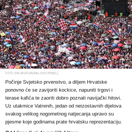
FOTO: DALIBOR URUKALOVIC/PIXSELL
Počinje Svjetsko prvenstvo, a diljem Hrvatske
ponovno će se zavijoriti kockice, napuniti trgovi i
terase kafića te zaoriti dobro poznati navijački hitovi.
Uz utakmice Vatrenih, jedan od neizostavnih dijelova
svakog velikog nogometnog natjecanja upravo su
pjesme koje godinama prate hrvatsku reprezentaciju.