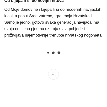
Od Lijepa li si do novijih hitova
Od Moje domovine i Lijepa li si do modernih navijačkih
klasika poput Srce vatreno, Igraj moja Hrvatska i
Samo je jedno, gotovo svaka generacija navijača ima
svoju omiljenu pjesmu uz koju slavi pobjede i
proživljava najemotivnije trenutke hrvatskog nogometa.
Ad