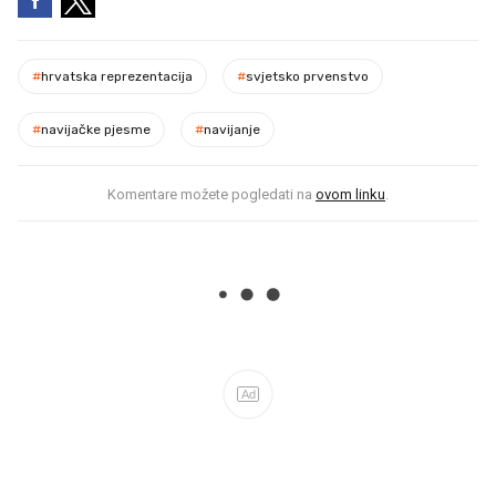
#
hrvatska reprezentacija
#
svjetsko prvenstvo
#
navijačke pjesme
#
navijanje
Komentare možete pogledati na
ovom linku
.
Ad