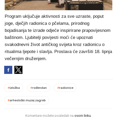
Program uključuje aktivnosti za sve uzraste, poput
joge, dječjih radionica o pčelama, prirodnog
bojadisanja te izrade odjeće inspirirane prapovijesnom
baštinom. Ljubitelji povijesti moći će upoznati
svakodnevni život antičkog svijeta kroz radionicu o
ritualima ljepote i slavlja. Proslava će završiti 18. lipnja
večernjim druženjem.
#
izložba
#
rođendan
#
radionice
#
arheološki muzej zagreb
Komentare možete pogledati na
ovom linku
.