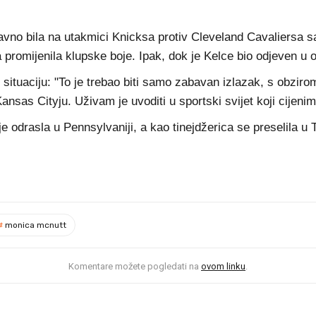
davno bila na utakmici Knicksa protiv Cleveland Cavaliersa
a promijenila klupske boje. Ipak, dok je Kelce bio odjeven u o
situaciju: "To je trebao biti samo zabavan izlazak, s obzir
nsas Cityju. Uživam je uvoditi u sportski svijet koji cijenim
je odrasla u Pennsylvaniji, a kao tinejdžerica se preselila 
#
monica mcnutt
Komentare možete pogledati na
ovom linku
.