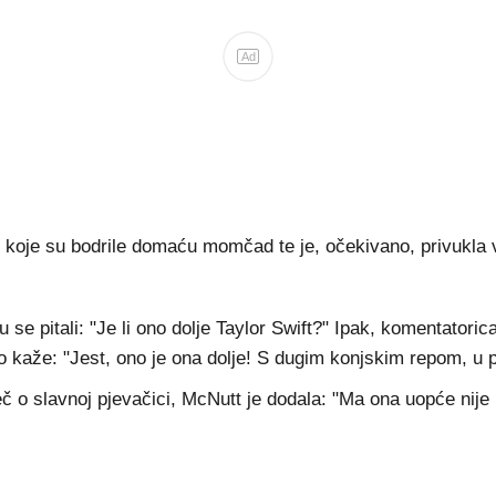
Ad
ci koje su bodrile domaću momčad te je, očekivano, privukla
su se pitali: "Je li ono dolje Taylor Swift?" Ipak, komentator
 kaže: "Jest, ono je ona dolje! S dugim konjskim repom, u 
ječ o slavnoj pjevačici, McNutt je dodala: "Ma ona uopće nije