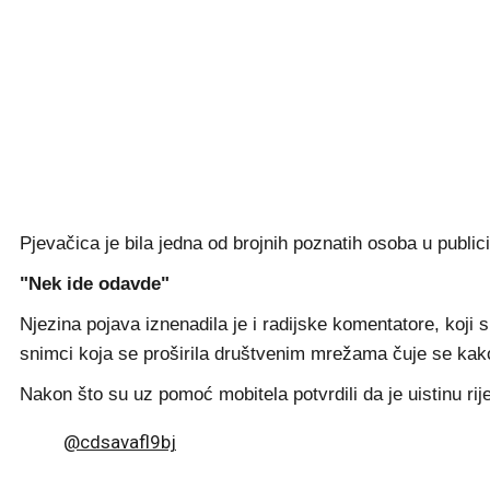
Pjevačica je bila jedna od brojnih poznatih osoba u publi
"Nek ide odavde"
Njezina pojava iznenadila je i radijske komentatore, koji 
snimci koja se proširila društvenim mrežama čuje se kako
Nakon što su uz pomoć mobitela potvrdili da je uistinu ri
@cdsavafl9bj