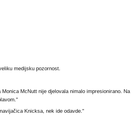
 veliku medijsku pozornost.
ica Monica McNutt nije djelovala nimalo impresionirano. Na
plavom."
 navijačica Knicksa, nek ide odavde."