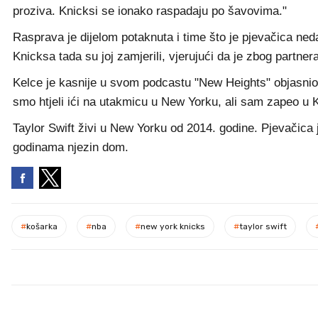
proziva. Knicksi se ionako raspadaju po šavovima."
Rasprava je dijelom potaknuta i time što je pjevačica ne
Knicksa tada su joj zamjerili, vjerujući da je zbog partner
Kelce je kasnije u svom podcastu "New Heights" objasnio 
smo htjeli ići na utakmicu u New Yorku, ali sam zapeo u Ka
Taylor Swift živi u New Yorku od 2014. godine. Pjevačica 
godinama njezin dom.
#
košarka
#
nba
#
new york knicks
#
taylor swift