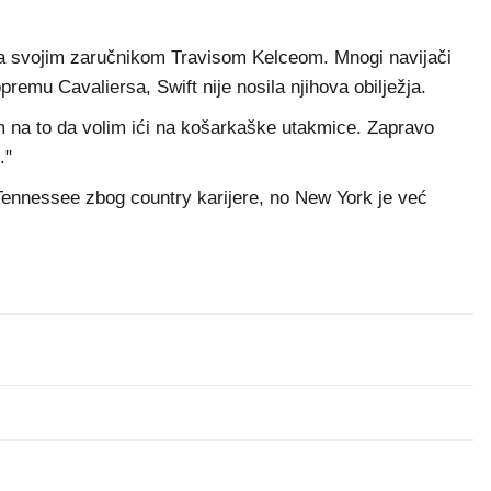
 sa svojim zaručnikom Travisom Kelceom. Mnogi navijači
premu Cavaliersa, Swift nije nosila njihova obilježja.
om na to da volim ići na košarkaške utakmice. Zapravo
."
u Tennessee zbog country karijere, no New York je već