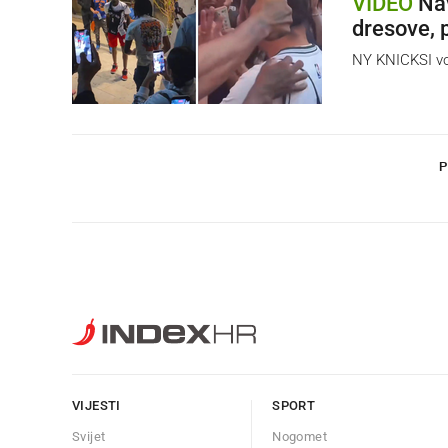
VIDEO
Nav
dresove, 
NY KNICKSI vod
P
VIJESTI
SPORT
Svijet
Nogomet