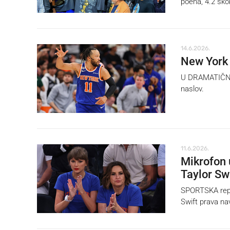
poena, 4.2 skok
14.6.2026.
New York 
U DRAMATIČNOJ 
naslov.
11.6.2026.
Mikrofon 
Taylor Sw
SPORTSKA repor
Swift prava na