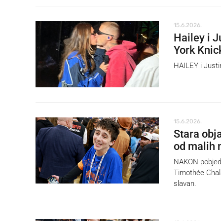
15.6.2026.
Hailey i 
York Knic
HAILEY i Justi
15.6.2026.
Stara obj
od malih 
NAKON pobjede 
Timothée Chalam
slavan.