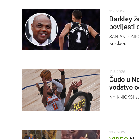
11.6.2026.
Barkley ž
povijesti c
SAN ANTONIO SP
Knicksa.
11.6.2026.
Čudo u Ne
vodstvo o
NY KNICKSI su p
10.6.2026.