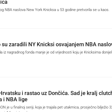
lica
g NBA naslova New York Knicksa u 53 godine pretvorila se u kaos.
o su zaradili NY Knicksi osvajanjem NBA naslo
iz nagradnog fonda manje je od vrijednosti koju je Knicksima donije
Hrvatsku i rastao uz Dončića. Sad je kralj clutc
 i NBA lige
e u finalnoj seriji, koja je trajala pet utakmica, prosječno bilježio 3