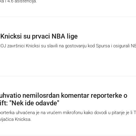
a i 4.6 asistencija.
Knicksi su prvaci NBA lige
završnici Knicksi su slavili na gostovanju kod Spursa i osigurali N
uhvatio nemilosrdan komentar reporterke o
ift: "Nek ide odavde"
terka uhvaćena je na vrućem mikrofonu kako dovodi u pitanje je li T
vijačica Knicksa.