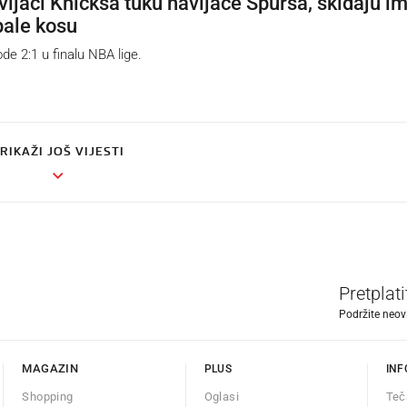
ijači Knicksa tuku navijače Spursa, skidaju i
pale kosu
e 2:1 u finalu NBA lige.
RIKAŽI JOŠ VIJESTI
Pretplat
Podržite neov
MAGAZIN
PLUS
INF
Shopping
Oglasi
Teč