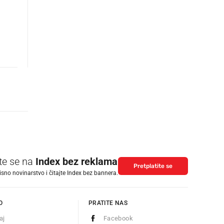
m
ite se na
Index bez reklama
Pretplatite se
isno novinarstvo i čitajte Index bez bannera.
O
PRATITE NAS
aj
Facebook