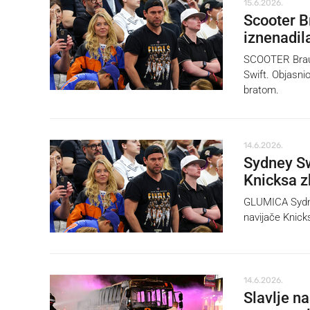
15.6.2026.
Scooter B
iznenadil
SCOOTER Braun 
Swift. Objasni
bratom.
14.6.2026.
Sydney Sw
Knicksa z
GLUMICA Sydney
navijače Knick
14.6.2026.
Slavlje n