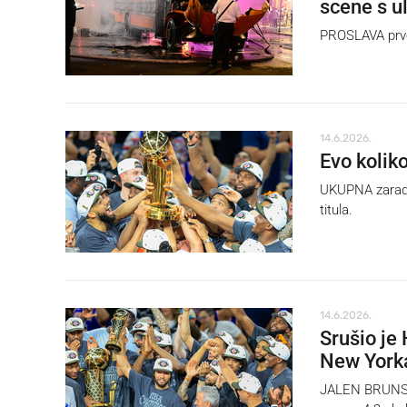
scene s u
PROSLAVA prvo
14.6.2026.
Evo kolik
UKUPNA zarada 
titula.
14.6.2026.
Srušio je 
New Yorka
JALEN BRUNSON j