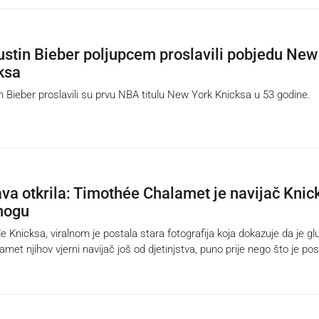
Justin Bieber poljupcem proslavili pobjedu New
ksa
n Bieber proslavili su prvu NBA titulu New York Knicksa u 53 godine.
ava otkrila: Timothée Chalamet je navijač Knic
nogu
Knicksa, viralnom je postala stara fotografija koja dokazuje da je g
et njihov vjerni navijač još od djetinjstva, puno prije nego što je po