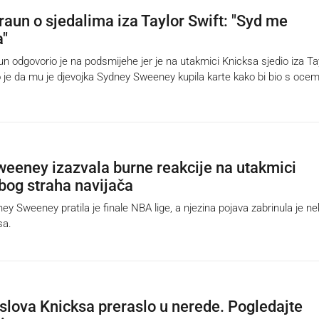
raun o sjedalima iza Taylor Swift: "Syd me
a"
odgovorio je na podsmijehe jer je na utakmici Knicksa sjedio iza Ta
o je da mu je djevojka Sydney Sweeney kupila karte kako bi bio s ocem
eeney izazvala burne reakcije na utakmici
bog straha navijača
 Sweeney pratila je finale NBA lige, a njezina pojava zabrinula je ne
sa.
aslova Knicksa preraslo u nerede. Pogledajte