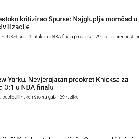
estoko kritizirao Spurse: Najgluplja momčad u
ivilizacije
URSI su u 4. utakmici NBA finala prokockali 29 poena prednosti pr
w Yorku. Nevjerojatan preokret Knicksa za
d 3:1 u NBA finalu
obijedili nakon što su gubili 29 razlike.