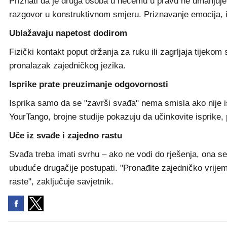
Priznati da je druga osoba u nečemu u pravu ne umanjuje v
razgovor u konstruktivnom smjeru. Priznavanje emocija, i
Ublažavaju napetost dodirom
Fizički kontakt poput držanja za ruku ili zagrljaja tijek
pronalazak zajedničkog jezika.
Isprike prate preuzimanje odgovornosti
Isprika samo da se "završi svađa" nema smisla ako nije i
YourTango, brojne studije pokazuju da učinkovite isprike, p
Uče iz svađe i zajedno rastu
Svađa treba imati svrhu – ako ne vodi do rješenja, ona se
ubuduće drugačije postupati. "Pronađite zajedničko vrij
raste", zaključuje savjetnik.