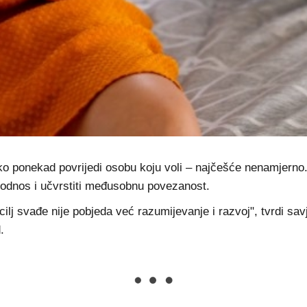
 ponekad povrijedi osobu koju voli – najčešće nenamjerno.
 odnos i učvrstiti međusobnu povezanost.
lj svađe nije pobjeda već razumijevanje i razvoj", tvrdi sa
.