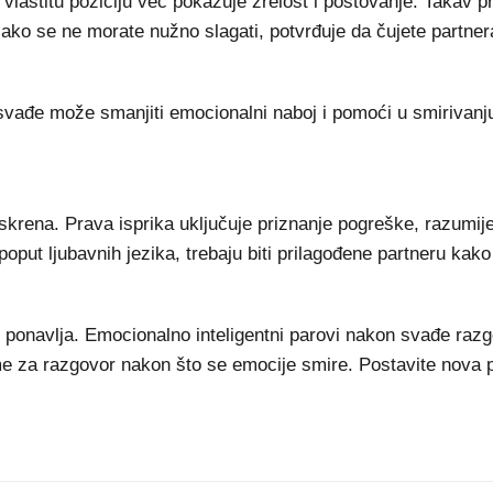
lastitu poziciju već pokazuje zrelost i poštovanje. Takav p
ako se ne morate nužno slagati, potvrđuje da čujete partnera
om svađe može smanjiti emocionalni naboj i pomoći u smiriva
skrena. Prava isprika uključuje priznanje pogreške, razumij
oput ljubavnih jezika, trebaju biti prilagođene partneru kako 
 ponavlja. Emocionalno inteligentni parovi nakon svađe razg
eme za razgovor nakon što se emocije smire. Postavite nova