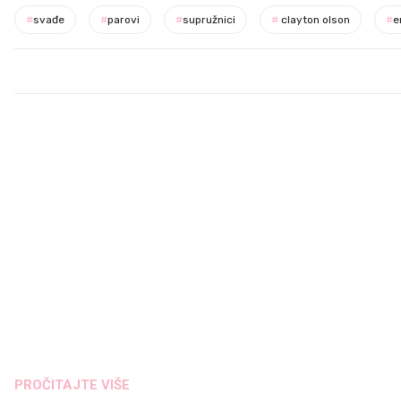
#
svađe
#
parovi
#
supružnici
#
clayton olson
#
e
PROČITAJTE VIŠE