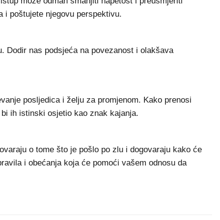
ristup može odmah smanjiti napetost i preusmjeriti
 i poštujete njegovu perspektivu.
nju. Dodir nas podsjeća na povezanost i olakšava
evanje posljedica i želju za promjenom. Kako prenosi
bi ih istinski osjetio kao znak kajanja.
ovaraju o tome što je pošlo po zlu i dogovaraju kako će
 pravila i obećanja koja će pomoći vašem odnosu da