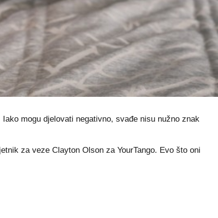
 Iako mogu djelovati negativno, svađe nisu nužno znak
vjetnik za veze Clayton Olson za YourTango. Evo što oni