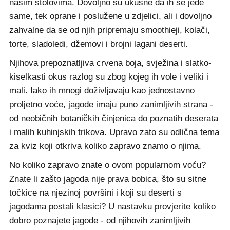
našim stolovima. Dovoljno su ukusne da ih se jede
same, tek oprane i poslužene u zdjelici, ali i dovoljno
zahvalne da se od njih pripremaju smoothieji, kolači,
torte, sladoledi, džemovi i brojni lagani deserti.
Njihova prepoznatljiva crvena boja, svježina i slatko-
kiselkasti okus razlog su zbog kojeg ih vole i veliki i
mali. Iako ih mnogi doživljavaju kao jednostavno
proljetno voće, jagode imaju puno zanimljivih strana -
od neobičnih botaničkih činjenica do poznatih deserata
i malih kuhinjskih trikova. Upravo zato su odlična tema
za kviz koji otkriva koliko zapravo znamo o njima.
No koliko zapravo znate o ovom popularnom voću?
Znate li zašto jagoda nije prava bobica, što su sitne
točkice na njezinoj površini i koji su deserti s
jagodama postali klasici? U nastavku provjerite koliko
dobro poznajete jagode - od njihovih zanimljivih