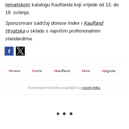
tematskom
katalogu Kauflanda koji vrijede od 13. do
19. svibnja.
Kaufland
Sponzorirani sadržaj donose Index i
Hrvatska
u skladu s najvišim profesionalnim
standardima.
#
hrana
#
voće
#
kaufland
#
kviz
#
jagoda
Komentare možete pogledati na
ovom linku
.