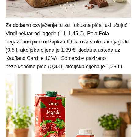
Za dodatno osvježenje tu su i ukusna pića, uključujući
Vindi nektar od jagode (1 l, 1,45 €), Pola Pola
negazirano piće od šipka i hibiskusa s okusom jagode
(0,5 l, akcijska cijena je 1,39 €, dodatna ušteda uz
Kaufland Card je 10%) i Somersby gazirano
bezalkoholno piće (0,33 l, akcijska cijena je 1,39 €).