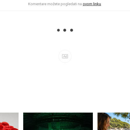
Komentare možete pogledati na
ovom linku
.
Ad