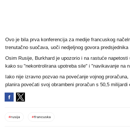
Ovo je bila prva konferencija za medije francuskog načeln
trenutačno suočava, uoči nedjeljnog govora predsjednik
Osim Rusije, Burkhard je upozorio i na rastuće napetosti 
kako su "nekontrolirana upotreba sile" i "navikavanje na na
Iako nije izravno pozvao na povećanje vojnog proračuna, 
planira povećati svoj obrambeni proračun s 50,5 milijardi
#
rusija
#
francuska