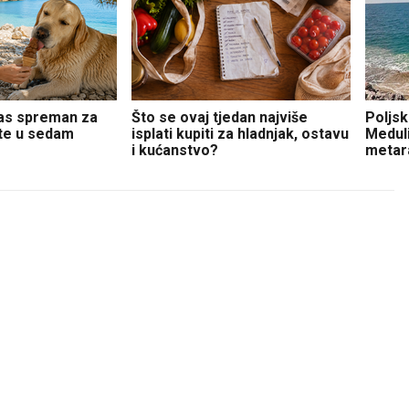
pas spreman za
Što se ovaj tjedan najviše
Poljsk
ite u sedam
isplati kupiti za hladnjak, ostavu
Meduli
i kućanstvo?
metar