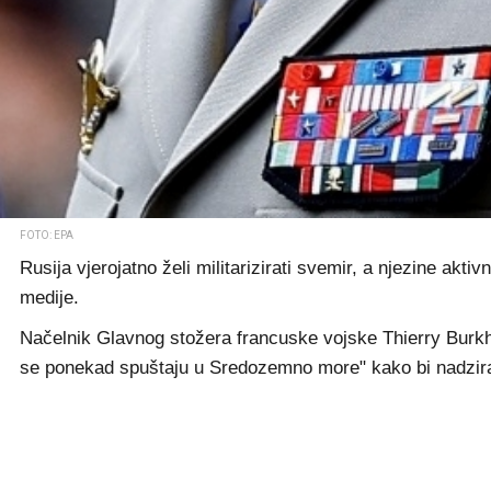
FOTO: EPA
Rusija vjerojatno želi militarizirati svemir, a njezine akti
medije.
Načelnik Glavnog stožera francuske vojske Thierry Burkhar
se ponekad spuštaju u Sredozemno more" kako bi nadzira