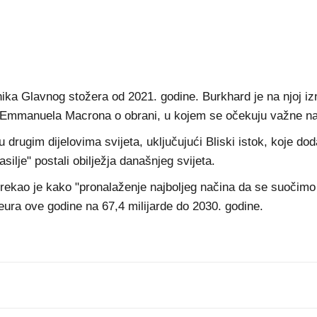
ika Glavnog stožera od 2021. godine. Burkhard je na njoj izn
a Emmanuela Macrona o obrani, u kojem se očekuju važne na
u drugim dijelovima svijeta, uključujući Bliski istok, koje d
silje" postali obilježja današnjeg svijeta.
rekao je kako "pronalaženje najboljeg načina da se suočimo
 eura ove godine na 67,4 milijarde do 2030. godine.