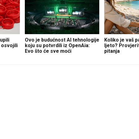
pili
Ovo je budućnost AI tehnologije
Koliko je vaš 
osvojili
koju su potvrdili iz OpenAia:
ljeto? Provjer
Evo što će sve moći
pitanja