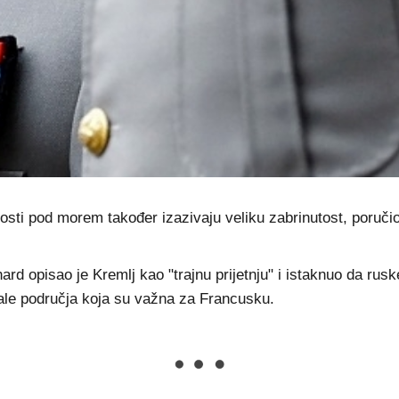
vnosti pod morem također izazivaju veliku zabrinutost, poručio
d opisao je Kremlj kao "trajnu prijetnju" i istaknuo da rusk
le područja koja su važna za Francusku.