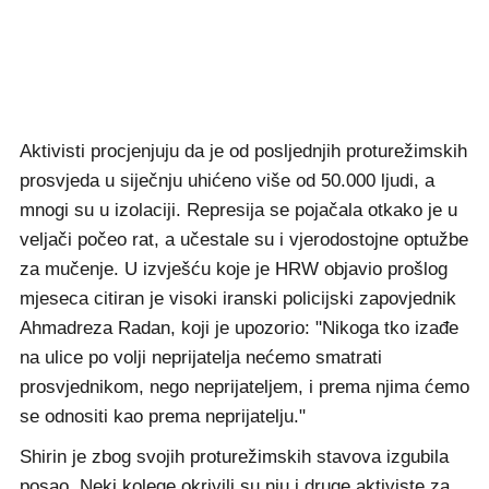
Aktivisti procjenjuju da je od posljednjih proturežimskih
prosvjeda u siječnju uhićeno više od 50.000 ljudi, a
mnogi su u izolaciji. Represija se pojačala otkako je u
veljači počeo rat, a učestale su i vjerodostojne optužbe
za mučenje. U izvješću koje je HRW objavio prošlog
mjeseca citiran je visoki iranski policijski zapovjednik
Ahmadreza Radan, koji je upozorio: "Nikoga tko izađe
na ulice po volji neprijatelja nećemo smatrati
prosvjednikom, nego neprijateljem, i prema njima ćemo
se odnositi kao prema neprijatelju."
Shirin je zbog svojih proturežimskih stavova izgubila
posao. Neki kolege okrivili su nju i druge aktiviste za