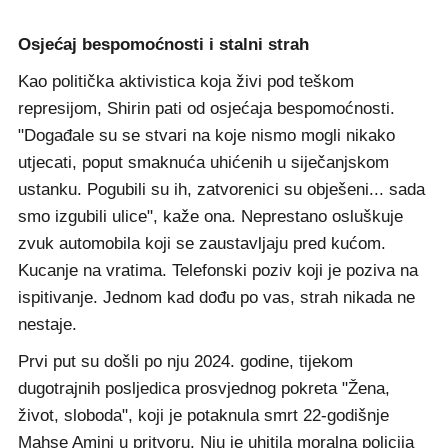
Osjećaj bespomoćnosti i stalni strah
Kao politička aktivistica koja živi pod teškom
represijom, Shirin pati od osjećaja bespomoćnosti.
"Događale su se stvari na koje nismo mogli nikako
utjecati, poput smaknuća uhićenih u siječanjskom
ustanku. Pogubili su ih, zatvorenici su obješeni... sada
smo izgubili ulice", kaže ona. Neprestano osluškuje
zvuk automobila koji se zaustavljaju pred kućom.
Kucanje na vratima. Telefonski poziv koji je poziva na
ispitivanje. Jednom kad dođu po vas, strah nikada ne
nestaje.
Prvi put su došli po nju 2024. godine, tijekom
dugotrajnih posljedica prosvjednog pokreta "Žena,
život, sloboda", koji je potaknula smrt 22-godišnje
Mahse Amini u pritvoru. Nju je uhitila moralna policija