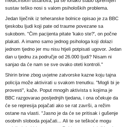
medicinskih ustanova, pa se ionako slabo opremljen
sustav teško nosi s valom psiholoških problema.
Jedan liječnik iz teheranske bolnice opisao je za BBC
tjeskobu ljudi koji pate od traume povezane sa
sukobom. "Čim pacijenta pitate 'kako ste?', on počne
plakati. A imamo samo jednog psihologa koji dolazi
jednom tjedno jer mu nisu htjeli potpisati ugovor. Jedan
dan u tjednu za područje od 26.000 ljudi? Nisam ni
sanjao da će nam se sve ovako oteti kontroli."
Shirin brine zbog uvjetne zatvorske kazne koju tajna
policija može aktivirati u svakom trenutku. "Mogli bi je
provesti", kaže. Poput mnogih aktivista s kojima je
BBC razgovarao posljednjih tjedana, i ona očekuje da
će se represija pojačati ako se rat završi, a režim
ostane na vlasti. "Jasno je da će se pritisak i gušenje
osobnih sloboda pojačati... Ali te se teškoće mogu