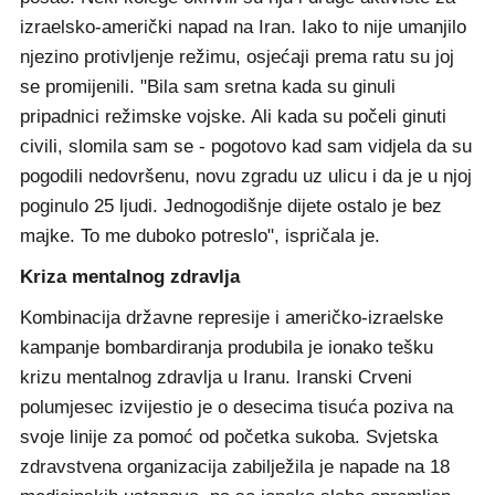
izraelsko-američki napad na Iran. Iako to nije umanjilo
njezino protivljenje režimu, osjećaji prema ratu su joj
se promijenili. "Bila sam sretna kada su ginuli
pripadnici režimske vojske. Ali kada su počeli ginuti
civili, slomila sam se - pogotovo kad sam vidjela da su
pogodili nedovršenu, novu zgradu uz ulicu i da je u njoj
poginulo 25 ljudi. Jednogodišnje dijete ostalo je bez
majke. To me duboko potreslo", ispričala je.
Kriza mentalnog zdravlja
Kombinacija državne represije i američko-izraelske
kampanje bombardiranja produbila je ionako tešku
krizu mentalnog zdravlja u Iranu. Iranski Crveni
polumjesec izvijestio je o desecima tisuća poziva na
svoje linije za pomoć od početka sukoba. Svjetska
zdravstvena organizacija zabilježila je napade na 18