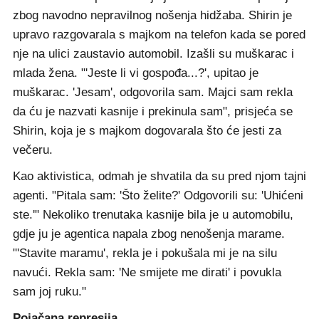
zbog navodno nepravilnog nošenja hidžaba. Shirin je
upravo razgovarala s majkom na telefon kada se pored
nje na ulici zaustavio automobil. Izašli su muškarac i
mlada žena. "'Jeste li vi gospođa...?', upitao je
muškarac. 'Jesam', odgovorila sam. Majci sam rekla
da ću je nazvati kasnije i prekinula sam", prisjeća se
Shirin, koja je s majkom dogovarala što će jesti za
večeru.
Kao aktivistica, odmah je shvatila da su pred njom tajni
agenti. "Pitala sam: 'Što želite?' Odgovorili su: 'Uhićeni
ste.'" Nekoliko trenutaka kasnije bila je u automobilu,
gdje ju je agentica napala zbog nenošenja marame.
"'Stavite maramu', rekla je i pokušala mi je na silu
navući. Rekla sam: 'Ne smijete me dirati' i povukla
sam joj ruku."
Pojačana represija