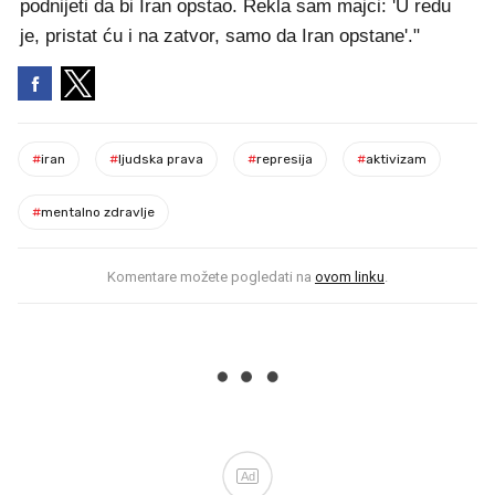
podnijeti da bi Iran opstao. Rekla sam majci: 'U redu
je, pristat ću i na zatvor, samo da Iran opstane'."
#
iran
#
ljudska prava
#
represija
#
aktivizam
#
mentalno zdravlje
Komentare možete pogledati na
ovom linku
.
Ad