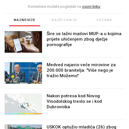
Komentare možete pogledati na
ovom linku
.
NAJNOVIJE
NAJČITANIJE
VEZANO
Šire se lažni mailovi MUP-a u kojima
prijete uhićenjem zbog dječje
pornografije
Medved najavio veće mirovine za
200.000 branitelja: "Više nego je
tražio Možemo"
Nakon potresa kod Novog
Vinodolskog treslo se i kod
Dubrovnika
USKOK optužio mladića (26) zbog