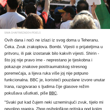
SIMA GHAFFARZADEH/PEXELS
Ovih dana i noći ne izlazi iz svog doma u Teheranu.
Čeka. Zvuk zrakoplova. Bombi. Vijesti o prijateljima u
pritvoru, ili pak izostanak bilo kakvih vijesti. Shirin -
što joj nije pravo ime - neprestano je tjeskobna i
pokazuje znakove posttraumatskog stresnog
poremećaja, a lijeva ruka više joj nije potpuno
funkcionalna. BBC je, koristeći pouzdane izvore unutar
Irana, razgovarao s ljudima čije glasove režim
BBC
pokušava ušutkati, piše
.
"Svaki put kad čujem neki uznemirujući zvuk, tijelo mi
nevoljno reagira. Zbog psihološkog pritiska pod kojim