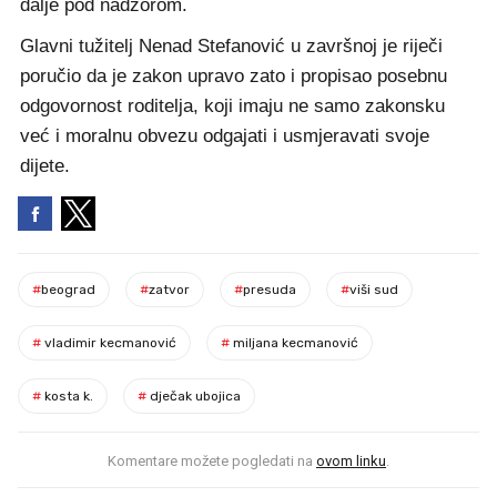
dalje pod nadzorom.
Glavni tužitelj Nenad Stefanović u završnoj je riječi
poručio da je zakon upravo zato i propisao posebnu
odgovornost roditelja, koji imaju ne samo zakonsku
već i moralnu obvezu odgajati i usmjeravati svoje
dijete.
#
beograd
#
zatvor
#
presuda
#
viši sud
#
vladimir kecmanović
#
miljana kecmanović
#
kosta k.
#
dječak ubojica
Komentare možete pogledati na
ovom linku
.