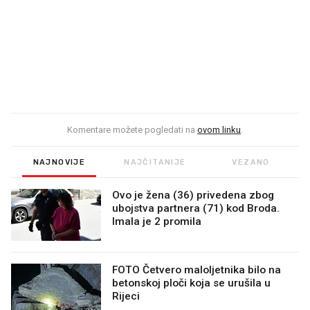
Komentare možete pogledati na
ovom linku
.
NAJNOVIJE
NAJČITANIJE
VEZANO
Ovo je žena (36) privedena zbog
ubojstva partnera (71) kod Broda.
Imala je 2 promila
FOTO Četvero maloljetnika bilo na
betonskoj ploči koja se urušila u
Rijeci