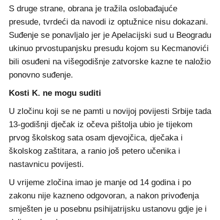
S druge strane, obrana je tražila oslobađajuće
presude, tvrdeći da navodi iz optužnice nisu dokazani.
Suđenje se ponavljalo jer je Apelacijski sud u Beogradu
ukinuo prvostupanjsku presudu kojom su Kecmanovići
bili osuđeni na višegodišnje zatvorske kazne te naložio
ponovno suđenje.
Kosti K. ne mogu suditi
U zločinu koji se ne pamti u novijoj povijesti Srbije tada
13-godišnji dječak iz očeva pištolja ubio je tijekom
prvog školskog sata osam djevojčica, dječaka i
školskog zaštitara, a ranio još petero učenika i
nastavnicu povijesti.
U vrijeme zločina imao je manje od 14 godina i po
zakonu nije kazneno odgovoran, a nakon privođenja
smješten je u posebnu psihijatrijsku ustanovu gdje je i