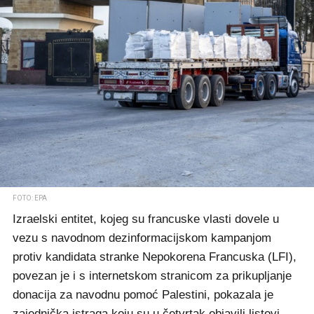
FOTO: EPA
Izraelski entitet, kojeg su francuske vlasti dovele u
vezu s navodnom dezinformacijskom kampanjom
protiv kandidata stranke Nepokorena Francuska (LFI),
povezan je i s internetskom stranicom za prikupljanje
donacija za navodnu pomoć Palestini, pokazala je
zajednička istraga koju su u četvrtak objavili listovi