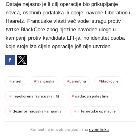
Ostaje nejasno je li cilj operacije bio prikupljanje
novca, osobnih podataka ili oboje, navode Liberation i
Haaretz. Francuske vlasti već vode istragu protiv
tvrtke BlackCore zbog njezine navodne uloge u
kampanji protiv kandidata LFI-ja, no identitet osoba
koje stoje iza cijele operacije još nije utvrđen.
#
izrael
#
francuska
#
palestina
#
blackcore
#
nepokorena francuska (lfi)
#
sadaqah palestine
#
dezinformacijska kampanja
#
internetske operacije
Komentare možete pogledati na
ovom linku
.