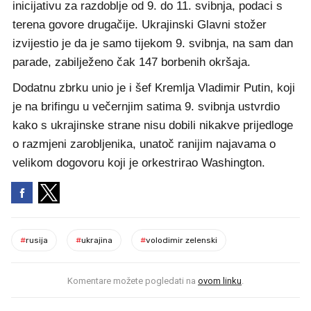
inicijativu za razdoblje od 9. do 11. svibnja, podaci s
terena govore drugačije. Ukrajinski Glavni stožer
izvijestio je da je samo tijekom 9. svibnja, na sam dan
parade, zabilježeno čak 147 borbenih okršaja.
Dodatnu zbrku unio je i šef Kremlja Vladimir Putin, koji
je na brifingu u večernjim satima 9. svibnja ustvrdio
kako s ukrajinske strane nisu dobili nikakve prijedloge
o razmjeni zarobljenika, unatoč ranijim najavama o
velikom dogovoru koji je orkestrirao Washington.
#
rusija
#
ukrajina
#
volodimir zelenski
Komentare možete pogledati na
ovom linku
.