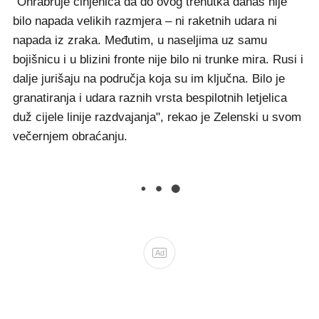
"Ohrabruje činjenica da do ovog trenutka danas nije
bilo napada velikih razmjera – ni raketnih udara ni
napada iz zraka. Međutim, u naseljima uz samu
bojišnicu i u blizini fronte nije bilo ni trunke mira. Rusi i
dalje jurišaju na područja koja su im ključna. Bilo je
granatiranja i udara raznih vrsta bespilotnih letjelica
duž cijele linije razdvajanja", rekao je Zelenski u svom
večernjem obraćanju.
Ad