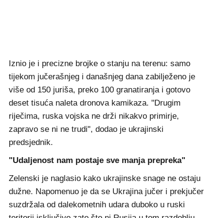
Iznio je i precizne brojke o stanju na terenu: samo
tijekom jučerašnjeg i današnjeg dana zabilježeno je
više od 150 juriša, preko 100 granatiranja i gotovo
deset tisuća naleta dronova kamikaza. "Drugim
riječima, ruska vojska ne drži nikakvo primirje,
zapravo se ni ne trudi", dodao je ukrajinski
predsjednik.
"Udaljenost nam postaje sve manja prepreka"
Zelenski je naglasio kako ukrajinske snage ne ostaju
dužne. Napomenuo je da se Ukrajina jučer i prekjučer
suzdržala od dalekometnih udara duboko u ruski
teritorij isključivo zato što ni Rusija u tom razdoblju