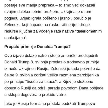
postaje sve manja prepreka – to smo već dokazali
svojim dalekometnim oružjem. Ukrajina je u tom
pogledu uvijek igrala pošteno i jasno", poručio je
Zelenski, koji napade na ruske rafinerije i druge
resurse ključne za vođenje rata naziva "dalekometnim
sankcijama".
Propalo primirje Donalda Trumpa?
Ove izjave dolaze nakon što je američki predsjednik
Donald Trump 8. svibnja proglasio trodnevno primirje
između Ukrajine i Rusije. Zelenski je tada potvrdio da
će se 9. svibnja održati velika razmjena zarobljenika
po principu "tisuću za tisuću", a Kijev je službeno
dopustio Rusiji da održi paradu povodom Dana pobjede
u sklopu dogovora o prekidu vatre.
Iako je Rusija formalno pristala podržati Trumpovu