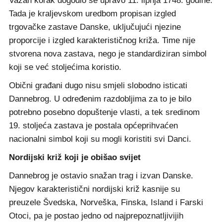
Važan korak dogodio se upravo 11. lipnja 1748. godine.
Tada je kraljevskom uredbom propisan izgled
trgovačke zastave Danske, uključujući njezine
proporcije i izgled karakterističnog križa. Time nije
stvorena nova zastava, nego je standardiziran simbol
koji se već stoljećima koristio.
Obični građani dugo nisu smjeli slobodno isticati
Dannebrog. U određenim razdobljima za to je bilo
potrebno posebno dopuštenje vlasti, a tek sredinom
19. stoljeća zastava je postala općeprihvaćen
nacionalni simbol koji su mogli koristiti svi Danci.
Nordijski križ koji je obišao svijet
Dannebrog je ostavio snažan trag i izvan Danske.
Njegov karakteristični nordijski križ kasnije su
preuzele Švedska, Norveška, Finska, Island i Farski
Otoci, pa je postao jedno od najprepoznatljivijih