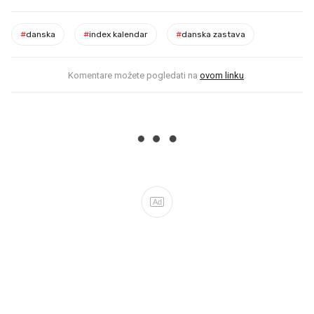
#
danska
#
index kalendar
#
danska zastava
Komentare možete pogledati na
ovom linku
.
Ad