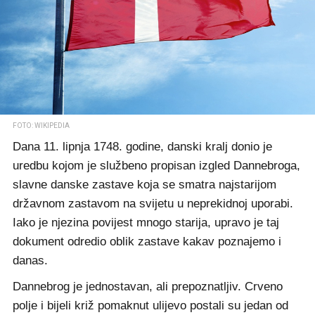
FOTO: WIKIPEDIA
Dana 11. lipnja 1748. godine, danski kralj donio je
uredbu kojom je službeno propisan izgled Dannebroga,
slavne danske zastave koja se smatra najstarijom
državnom zastavom na svijetu u neprekidnoj uporabi.
Iako je njezina povijest mnogo starija, upravo je taj
dokument odredio oblik zastave kakav poznajemo i
danas.
Dannebrog je jednostavan, ali prepoznatljiv. Crveno
polje i bijeli križ pomaknut ulijevo postali su jedan od