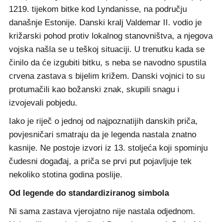
1219. tijekom bitke kod Lyndanisse, na području
današnje Estonije. Danski kralj Valdemar II. vodio je
križarski pohod protiv lokalnog stanovništva, a njegova
vojska našla se u teškoj situaciji. U trenutku kada se
činilo da će izgubiti bitku, s neba se navodno spustila
crvena zastava s bijelim križem. Danski vojnici to su
protumačili kao božanski znak, skupili snagu i
izvojevali pobjedu.
Iako je riječ o jednoj od najpoznatijih danskih priča,
povjesničari smatraju da je legenda nastala znatno
kasnije. Ne postoje izvori iz 13. stoljeća koji spominju
čudesni događaj, a priča se prvi put pojavljuje tek
nekoliko stotina godina poslije.
Od legende do standardiziranog simbola
Ni sama zastava vjerojatno nije nastala odjednom.