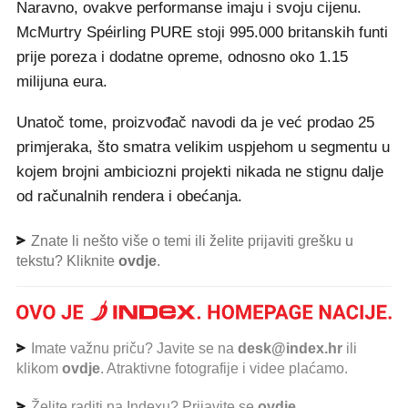
Naravno, ovakve performanse imaju i svoju cijenu.
McMurtry Spéirling PURE stoji 995.000 britanskih funti
prije poreza i dodatne opreme, odnosno oko 1.15
milijuna eura.
Unatoč tome, proizvođač navodi da je već prodao 25
primjeraka, što smatra velikim uspjehom u segmentu u
kojem brojni ambiciozni projekti nikada ne stignu dalje
od računalnih rendera i obećanja.
Znate li nešto više o temi ili želite prijaviti grešku u
tekstu? Kliknite
ovdje
.
Imate važnu priču? Javite se na
desk@index.hr
ili
klikom
ovdje
. Atraktivne fotografije i videe plaćamo.
Želite raditi na Indexu? Prijavite se
ovdje
.