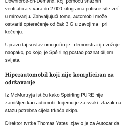
Downforce-on-Demand, koji pomoću snažnih
ventilatora stvara do 2.000 kilograma potisne sile već
u mirovanju. Zahvaljujući tome, automobil može
ostvariti opterećenje od čak 3 G u zavojima i pri
kočenju.
Upravo taj sustav omogućio je i demonstraciju vožnje
naopako, po kojoj je Spéirling postao poznat diljem
svijeta.
Hiperautomobil koji nije kompliciran za
održavanje
Iz McMurtryja ističu kako Spéirling PURE nije
zamišljen kao automobil kojemu je za svaki izlazak na
stazu potrebna cijela trkaća ekipa.
Direktor tvrtke Thomas Yates izjavio je za Autocar da