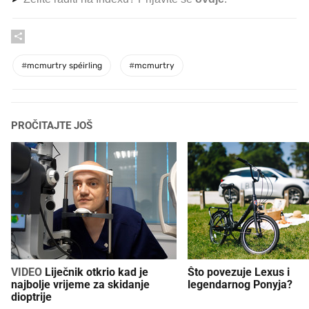
#
mcmurtry spéirling
#
mcmurtry
PROČITAJTE JOŠ
VIDEO
Liječnik otkrio kad je
Što povezuje Lexus i
najbolje vrijeme za skidanje
legendarnog Ponyja?
dioptrije