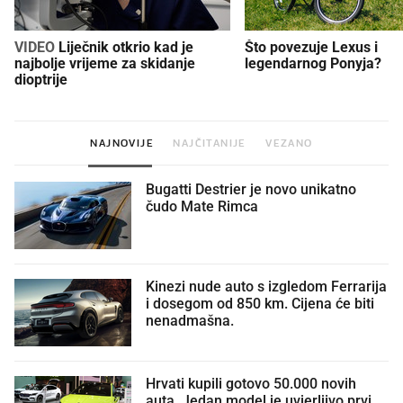
VIDEO
Liječnik otkrio kad je
Što povezuje Lexus i
najbolje vrijeme za skidanje
legendarnog Ponyja?
dioptrije
NAJNOVIJE
NAJČITANIJE
VEZANO
Bugatti Destrier je novo unikatno
čudo Mate Rimca
Kinezi nude auto s izgledom Ferrarija
i dosegom od 850 km. Cijena će biti
nenadmašna.
Hrvati kupili gotovo 50.000 novih
auta. Jedan model je uvjerljivo prvi