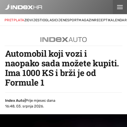
PRETPLATA
ZID
VIJESTI
OGLASI
CIJENE
SPORT
MAGAZIN
RECEPTI
KALENDAR
Automobil koji vozi i
naopako sada možete kupiti.
Ima 1000 KS i brži je od
Formule 1
Index Auto
|
Prije mjesec dana
16:48, 03. srpnja 2026.