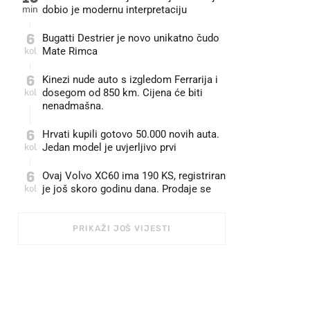
min
dobio je modernu interpretaciju
6
Bugatti Destrier je novo unikatno čudo
kol
Mate Rimca
6
Kinezi nude auto s izgledom Ferrarija i
kol
dosegom od 850 km. Cijena će biti
nenadmašna.
6
Hrvati kupili gotovo 50.000 novih auta.
kol
Jedan model je uvjerljivo prvi
6
Ovaj Volvo XC60 ima 190 KS, registriran
kol
je još skoro godinu dana. Prodaje se
PRIKAŽI JOŠ VIJESTI