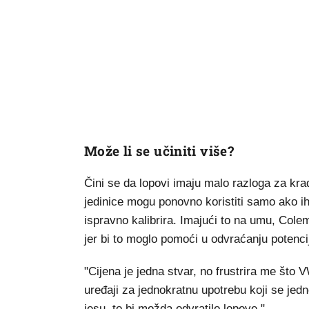
Može li se učiniti više?
Čini se da lopovi imaju malo razloga za kr
jedinice mogu ponovno koristiti samo ako ih
ispravno kalibrira. Imajući to na umu, Colem
jer bi to moglo pomoći u odvraćanju potencij
"Cijena je jedna stvar, no frustrira me što 
uređaji za jednokratnu upotrebu koji se jedn
jesu, to bi možda odvratilo lopove."