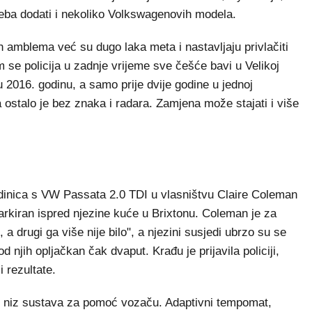
eba dodati i nekoliko Volkswagenovih modela.
h amblema već su dugo laka meta i nastavljaju privlačiti
m se policija u zadnje vrijeme sve češće bavi u Velikoj
u 2016. godinu, a samo prije dvije godine u jednoj
 ostalo je bez znaka i radara. Zamjena može stajati i više
edinica s VW Passata 2.0 TDI u vlasništvu Claire Coleman
arkiran ispred njezine kuće u Brixtonu. Coleman je za
 a drugi ga više nije bilo", a njezini susjedi ubrzo su se
d njih opljačkan čak dvaput. Krađu je prijavila policiji,
 rezultate.
i niz sustava za pomoć vozaču. Adaptivni tempomat,