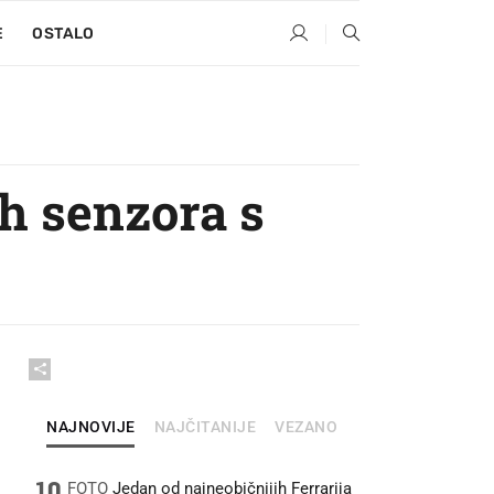
E
OSTALO
h senzora s
NAJNOVIJE
NAJČITANIJE
VEZANO
10
FOTO
Jedan od najneobičnijih Ferrarija