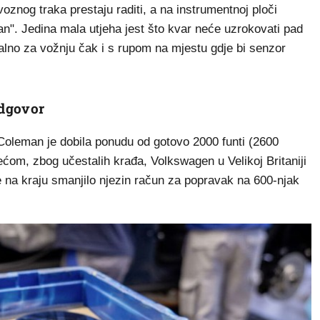
oznog traka prestaju raditi, a na instrumentnoj ploči
pan". Jedina mala utjeha jest što kvar neće uzrokovati pad
alno za vožnju čak i s rupom na mjestu gdje bi senzor
odgovor
Coleman je dobila ponudu od gotovo 2000 funti (2600
ećom, zbog učestalih krađa, Volkswagen u Velikoj Britaniji
e na kraju smanjilo njezin račun za popravak na 600-njak