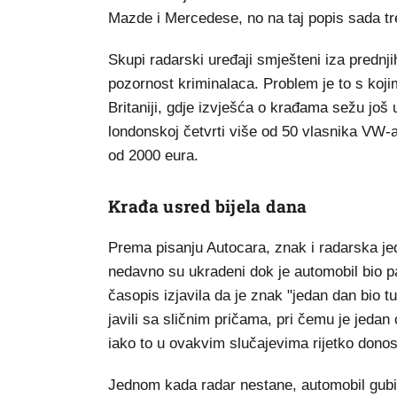
Mazde i Mercedese, no na taj popis sada tr
Skupi radarski uređaji smješteni iza prednji
pozornost kriminalaca. Problem je to s koji
Britaniji, gdje izvješća o krađama sežu još 
londonskoj četvrti više od 50 vlasnika VW-a
od 2000 eura.
Krađa usred bijela dana
Prema pisanju Autocara, znak i radarska j
nedavno su ukradeni dok je automobil bio p
časopis izjavila da je znak "jedan dan bio tu,
javili sa sličnim pričama, pri čemu je jedan o
iako to u ovakvim slučajevima rijetko donosi
Jednom kada radar nestane, automobil gub