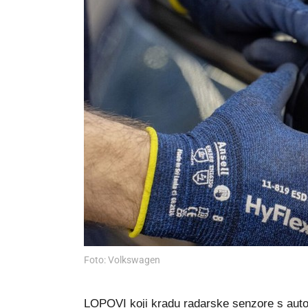
Foto: Volkswagen
LOPOVI koji kradu radarske senzore s autom