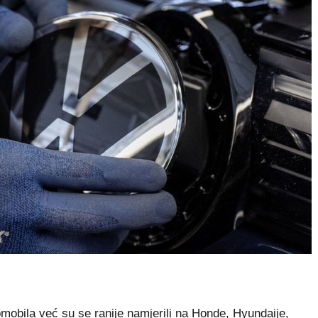
obila već su se ranije namjerili na Honde, Hyundaije,