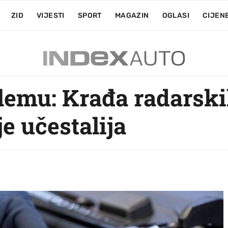
ZID
VIJESTI
SPORT
MAGAZIN
OGLASI
CIJEN
blemu: Krađa radarski
e učestalija