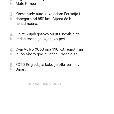
h
Mate Rimca
3
Kinezi nude auto s izgledom Ferrarija i
h
dosegom od 850 km. Cijena će biti
nenadmašna.
4
Hrvati kupili gotovo 50.000 novih auta.
h
Jedan model je uvjerljivo prvi
4
Ovaj Volvo XC60 ima 190 KS, registriran
h
je još skoro godinu dana. Prodaje se
6
FOTO
Pogledajte kako je otkriven novi
h
Smart
PRIKAŽI JOŠ VIJESTI