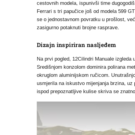
cestovnih modela, ispunivši time dugogodišn
Ferrari s tri papučice još od modela 599 GTB
se o jednostavnom povratku u prošlost, već 
zasigurno potaknuti brojne rasprave.
Dizajn inspiriran nasljeđem
Na prvi pogled, 12Cilindri Manuale izgleda 
Središnjom konzolom dominira polirana met
okruglom aluminijskom ručicom. Unutrašnjo
usmjerila na iskustvo mijenjanja brzina, uz
ispod prepoznatljive kulise skriva se znatno