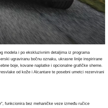
g modela i po ekskluzivnim detaljima iz programa
serski ugraviranu bočnu oznaku, ukrasne linije inspirirane
bne boje, kovane naplatke i opcionalne grafičke sheme.
esvlake od kože i Alcantare te posebni umetci rezervirani
e", funkcionira bez mehaničke veze između ručice