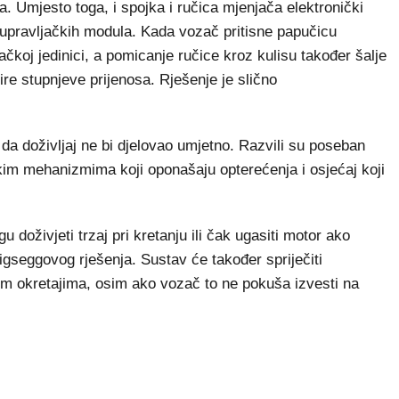
 Umjesto toga, i spojka i ručica mjenjača elektronički
upravljačkih modula. Kada vozač pritisne papučicu
ačkoj jedinici, a pomicanje ručice kroz kulisu također šalje
ire stupnjeve prijenosa. Rješenje je slično
d da doživljaj ne bi djelovao umjetno. Razvili su poseban
im mehanizmima koji oponašaju opterećenja i osjećaj koji
 doživjeti trzaj pri kretanju ili čak ugasiti motor ako
gseggovog rješenja. Sustav će također spriječiti
kim okretajima, osim ako vozač to ne pokuša izvesti na