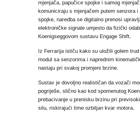
mjenjača, papučice spojke i samog mjenjača.
komuniciraju s mjenjačem putem senzora i 
spojke, naredba se digitalno prenosi upravlj
elektroničke signale umjesto da fizički odab
Koenigseggovom sustavu Engage Shift.
Iz Ferrarija ističu kako su uložili golem tru
modul sa senzorima i naprednim kinematičk
nastaju pri svakoj promjeni brzine.
Sustav je dovoljno realističan da vozači mogu
pogriješe, slično kao kod spomenutog Koeni
prebacivanje u prenisku brzinu pri previso
silu, riskirajući time ozbiljan kvar motora.