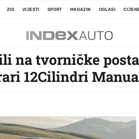
ZID
VIJESTI
SPORT
MAGAZIN
OGLASI
CIJEN
tili na tvorničke post
rari 12Cilindri Manua