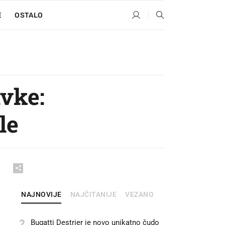
E
OSTALO
avke:
le
NAJNOVIJE
NAJČITANIJE
VEZANO
2
Bugatti Destrier je novo unikatno čudo