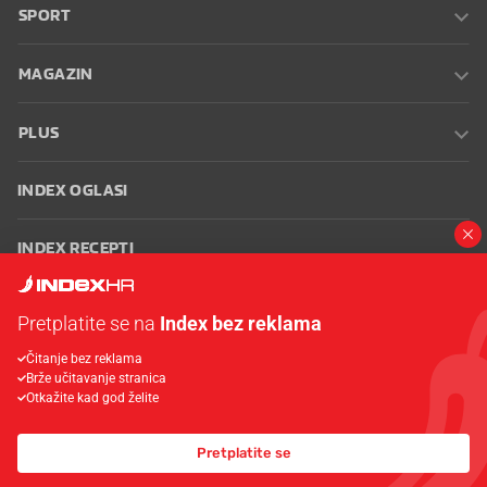
SPORT
MAGAZIN
PLUS
INDEX OGLASI
INDEX RECEPTI
INFO
Pretplatite se na
Index bez reklama
Čitanje bez reklama
Oglašavanje
Zaposli se na Indexu
Kontakt
Impressum
Uvjeti
Brže učitavanje stranica
korištenja
Postavke kolačića
Otkažite kad god želite
Pretplatite se
© 2026 Index