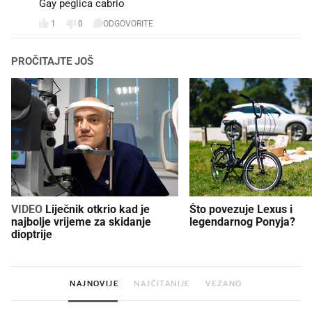
Gay peglica cabrio
1
0
ODGOVORITE
PROČITAJTE JOŠ
VIDEO
Liječnik otkrio kad je
Što povezuje Lexus i
najbolje vrijeme za skidanje
legendarnog Ponyja?
dioptrije
NAJNOVIJE
NAJČITANIJE
VEZANO