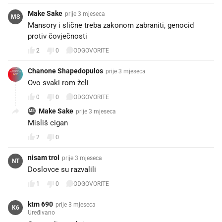
Make Sake
prije 3 mjeseca
MS
Mansory i slične treba zakonom zabraniti, genocid
protiv čovječnosti
2
0
ODGOVORITE
Chanone Shapedopulos
prije 3 mjeseca
Ovo svaki rom želi😂
0
0
ODGOVORITE
Make Sake
prije 3 mjeseca
MS
Misliš cigan
2
0
nisam trol
prije 3 mjeseca
NT
Doslovce su razvalili
1
0
ODGOVORITE
ktm 690
prije 3 mjeseca
K6
Uređivano