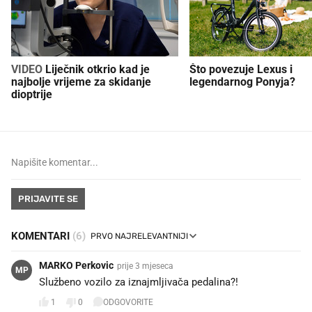
VIDEO
Liječnik otkrio kad je
Što povezuje Lexus i
najbolje vrijeme za skidanje
legendarnog Ponyja?
dioptrije
PRIJAVITE SE
KOMENTARI
(6)
MARKO Perkovic
prije 3 mjeseca
MP
Službeno vozilo za iznajmljivača pedalina?!
1
0
ODGOVORITE