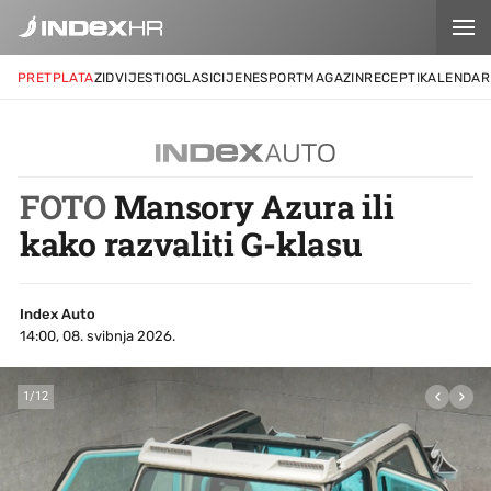
PRETPLATA
ZID
VIJESTI
OGLASI
CIJENE
SPORT
MAGAZIN
RECEPTI
KALENDAR
FOTO
Mansory Azura ili
kako razvaliti G-klasu
Index Auto
14:00, 08. svibnja 2026.
1
/
12