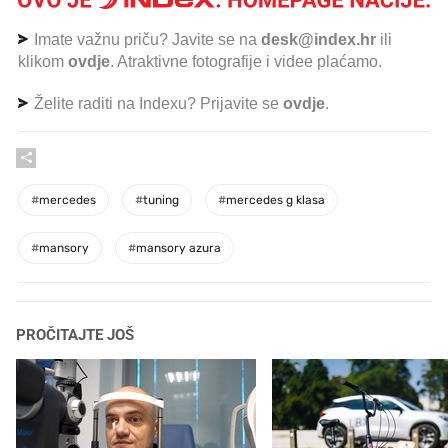
Imate važnu priču? Javite se na
desk@index.hr
ili
klikom
ovdje
. Atraktivne fotografije i videe plaćamo.
Želite raditi na Indexu? Prijavite se
ovdje
.
#
mercedes
#
tuning
#
mercedes g klasa
#
mansory
#
mansory azura
PROČITAJTE JOŠ