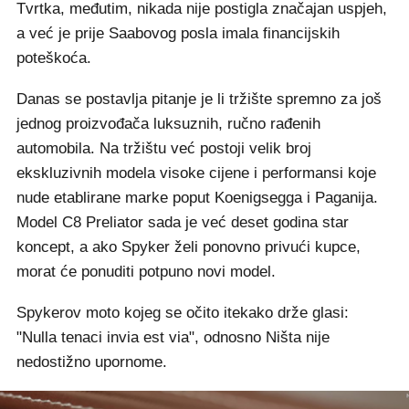
Tvrtka, međutim, nikada nije postigla značajan uspjeh,
a već je prije Saabovog posla imala financijskih
poteškoća.
Danas se postavlja pitanje je li tržište spremno za još
jednog proizvođača luksuznih, ručno rađenih
automobila. Na tržištu već postoji velik broj
ekskluzivnih modela visoke cijene i performansi koje
nude etablirane marke poput Koenigsegga i Paganija.
Model C8 Preliator sada je već deset godina star
koncept, a ako Spyker želi ponovno privući kupce,
morat će ponuditi potpuno novi model.
Spykerov moto kojeg se očito itekako drže glasi:
"Nulla tenaci invia est via", odnosno Ništa nije
nedostižno upornome.