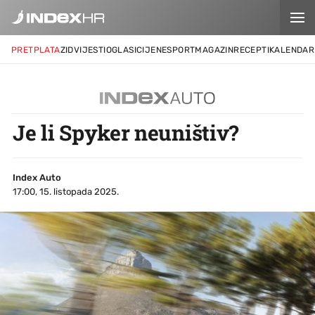
PRETPLATA
ZID
VIJESTI
OGLASI
CIJENE
SPORT
MAGAZIN
RECEPTI
KALENDAR
Je li Spyker neuništiv?
Index Auto
17:00, 15. listopada 2025.