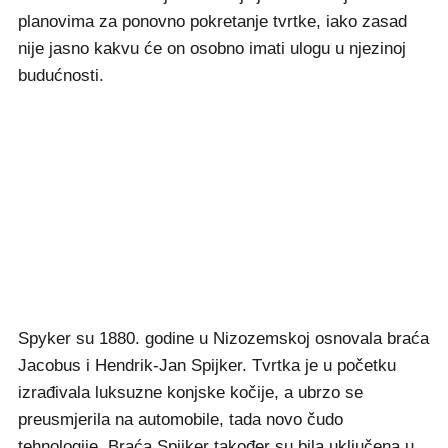
planovima za ponovno pokretanje tvrtke, iako zasad
nije jasno kakvu će on osobno imati ulogu u njezinoj
budućnosti.
Spyker su 1880. godine u Nizozemskoj osnovala braća
Jacobus i Hendrik-Jan Spijker. Tvrtka je u početku
izrađivala luksuzne konjske kočije, a ubrzo se
preusmjerila na automobile, tada novo čudo
tehnologije. Braća Spijker također su bila uključena u