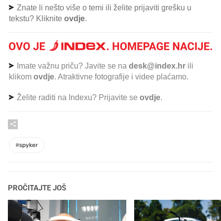
Znate li nešto više o temi ili želite prijaviti grešku u
tekstu? Kliknite
ovdje
.
Imate važnu priču? Javite se na
desk@index.hr
ili
klikom
ovdje
. Atraktivne fotografije i videe plaćamo.
Želite raditi na Indexu? Prijavite se
ovdje
.
#
spyker
PROČITAJTE JOŠ