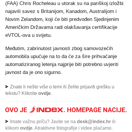
(FAA) Chris Rocheleau u utorak su na pariškoj izložbi
najavili savez s Britanijom, Kanadom, Australijom i
Novim Zelandom, koji će biti predvođen Sjedinjenim
Američkim Državama radi olakšavanja certifikacije
eVTOL-ova u svijetu.
Međutim, zabrinutost javnosti zbog samovozećih
automobila upućuje na to da će za šire prihvaćanje
automatiziranog letenja najprije biti potrebno uvjeriti
javnost da je ono sigurno.
Znate li nešto više o temi ili želite prijaviti grešku u
tekstu? Kliknite
ovdje
.
Imate važnu priču? Javite se na
desk@index.hr
ili
klikom
ovdje
. Atraktivne fotografije i videe plaćamo.