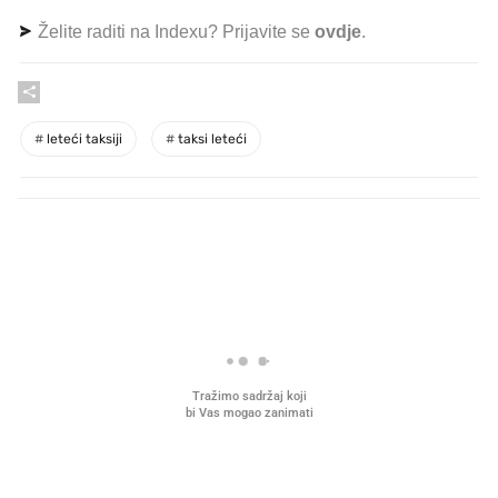
Želite raditi na Indexu? Prijavite se
ovdje
.
#
leteći taksiji
#
taksi leteći
PROČITAJTE JOŠ
VIDEO
Liječnik otkrio kad je
Što povezuje Lexus i
najbolje vrijeme za skidanje
legendarnog Ponyja?