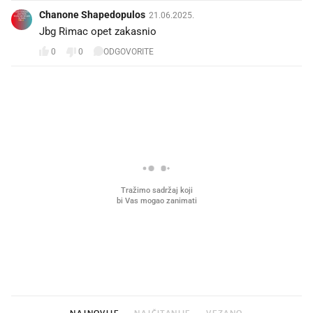
Chanone Shapedopulos
21.06.2025.
Jbg Rimac opet zakasnio
0
0
ODGOVORITE
PROČITAJTE JOŠ
VIDEO
Liječnik otkrio kad je
Što povezuje Lexus i
najbolje vrijeme za skidanje
legendarnog Ponyja?
dioptrije
NAJNOVIJE
NAJČITANIJE
VEZANO