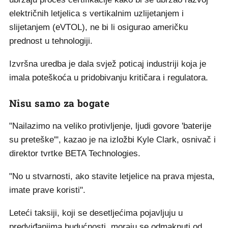
električnih letjelica s vertikalnim uzlijetanjem i
slijetanjem (eVTOL), ne bi li osigurao američku
prednost u tehnologiji.
Izvršna uredba je dala svjež poticaj industriji koja je
imala poteškoća u pridobivanju kritičara i regulatora.
Nisu samo za bogate
"Nailazimo na veliko protivljenje, ljudi govore 'baterije
su preteške'", kazao je na izložbi Kyle Clark, osnivač i
direktor tvrtke BETA Technologies.
"No u stvarnosti, ako stavite letjelice na prava mjesta,
imate prave koristi".
Leteći taksiji, koji se desetljećima pojavljuju u
predviđanjima budućnosti, moraju se odmaknuti od