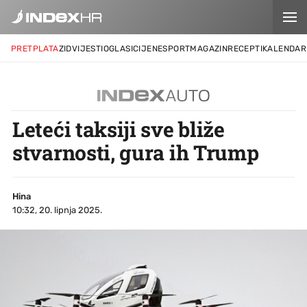
PRETPLATA
ZID
VIJESTI
OGLASI
CIJENE
SPORT
MAGAZIN
RECEPTI
KALENDAR
Leteći taksiji sve bliže
stvarnosti, gura ih Trump
Hina
10:32, 20. lipnja 2025.