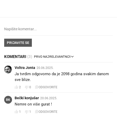
dioptrije
PRIJAVITE SE
KOMENTARI
(3)
Voltra Jonta
20.06.2025.
Ja tvrdim odgovorno da je 2098 godina svakim danom
sve blize.
2
0
ODGOVORITE
Bečki konjušar
20.06.2025.
BK
Nemre on više gurat !
1
1
ODGOVORITE