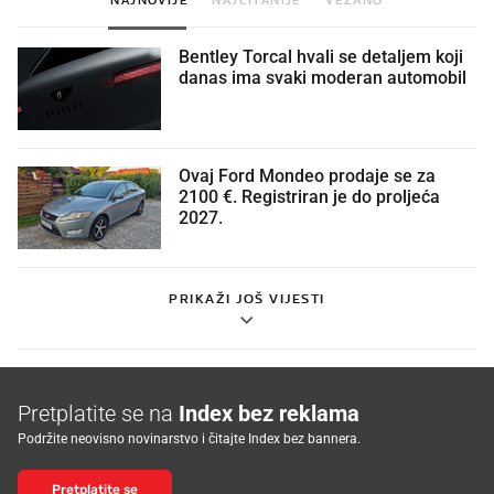
Bentley Torcal hvali se detaljem koji
danas ima svaki moderan automobil
Ovaj Ford Mondeo prodaje se za
2100 €. Registriran je do proljeća
2027.
PRIKAŽI JOŠ VIJESTI
Pretplatite se na
Index bez reklama
Podržite neovisno novinarstvo i čitajte Index bez bannera.
Pretplatite se