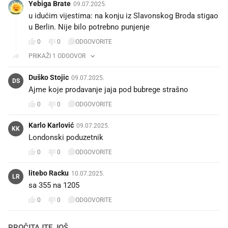
Yebiga Brate
09.07.2025.
u idućim vijestima: na konju iz Slavonskog Broda stigao
u Berlin. Nije bilo potrebno punjenje
0
0
ODGOVORITE
PRIKAŽI 1 ODGOVOR
Duško Stojic
09.07.2025.
DS
Ajme koje prodavanje jaja pod bubrege strašno
0
0
ODGOVORITE
Karlo Karlović
09.07.2025.
KK
Londonski poduzetnik 🤣🤣🤣🤣🤣🤣🤣🤣🤣🤣
0
0
ODGOVORITE
litebo Racku
10.07.2025.
LR
sa 355 na 1205🤣🤣
0
0
ODGOVORITE
PROČITAJTE JOŠ