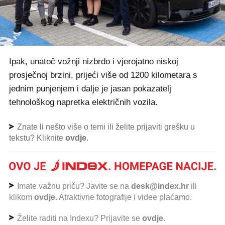
Ipak, unatoč vožnji nizbrdo i vjerojatno niskoj
prosječnoj brzini, prijeći više od 1200 kilometara s
jednim punjenjem i dalje je jasan pokazatelj
tehnološkog napretka električnih vozila.
Znate li nešto više o temi ili želite prijaviti grešku u
tekstu? Kliknite
ovdje
.
Imate važnu priču? Javite se na
desk@index.hr
ili
klikom
ovdje
. Atraktivne fotografije i videe plaćamo.
Želite raditi na Indexu? Prijavite se
ovdje
.