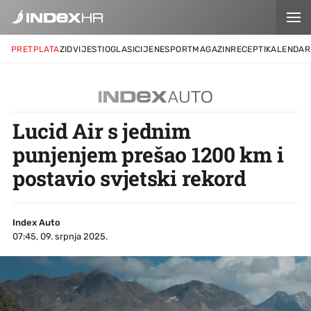
PRETPLATA
ZID
VIJESTI
OGLASI
CIJENE
SPORT
MAGAZIN
RECEPTI
KALENDAR
Lucid Air s jednim
punjenjem prešao 1200 km i
postavio svjetski rekord
Index Auto
07:45, 09. srpnja 2025.