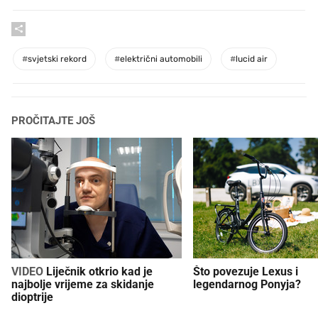
#
svjetski rekord
#
električni automobili
#
lucid air
PROČITAJTE JOŠ
VIDEO
Liječnik otkrio kad je
Što povezuje Lexus i
najbolje vrijeme za skidanje
legendarnog Ponyja?
dioptrije