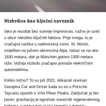
Nizbrdica kao ključni saveznik
Iako je rezultat bez sumnje impresivan, važno je uzeti
u obzir nekoliko ključnih faktora. Prije svega, tu je
značajna razlika u nadmorskoj visini. St. Moritz,
smješten na južnim obroncima Alpa, nalazi se na oko
1830 metara, dok je München gotovo 1300 metara
niže. Vožnja nizbrdo značajno pomaže električnim
automobilima.
Koliko točno? To su još 2021. dokazali novinari
časopisa Car and Driver kada su se u Porsche
Taycanu spustili s vrha Pikes Peaka. Zaključak je bio
jasan: gravitacija je ogroman saveznik regenerativnog
kočenja, sustava koji vraća energiju u bateriju.