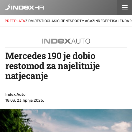
PRETPLATA
ZID
VIJESTI
OGLASI
CIJENE
SPORT
MAGAZIN
RECEPTI
KALENDAR
Mercedes 190 je dobio
restomod za najelitnije
natjecanje
Index Auto
18:03, 23. lipnja 2025.