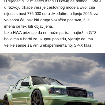
U sljedećih 12 mjeseci Asch i Ludwig će pomoći HWA-i
u razvoju trkaće verzije cestovnog modela Evo, čija
cijena iznosi 776.000 eura .Međutim, u lipnju 2026. za
volanom će ipak biti druga vozačka postava, čija
imena će tek biti objavljena.
Iako HWA priznaje da ne može parirati najbržim GT3
bolidima u borbi za ukupnu pobjedu, vjeruje da ima
velike šanse za vrh u eksperimentalnoj SP-X klasi.