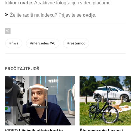
klikom
ovdje
. Atraktivne fotografije i videe plaćamo.
Želite raditi na Indexu? Prijavite se
ovdje
.
#
hwa
#
mercedes 190
#
restomod
PROČITAJTE JOŠ
VIDEO
Liječnik otkrio kad je
Što povezuje Lexus i