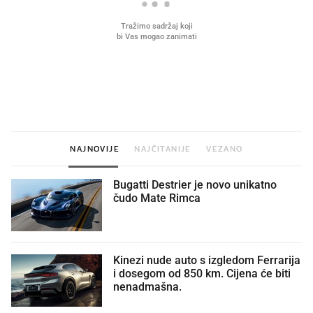
VIDEO
Liječnik otkrio kad je
Što povezuje Lexus i
najbolje vrijeme za skidanje
legendarnog Ponyja?
dioptrije
NAJNOVIJE
NAJČITANIJE
VEZANO
Bugatti Destrier je novo unikatno
čudo Mate Rimca
Kinezi nude auto s izgledom Ferrarija
i dosegom od 850 km. Cijena će biti
nenadmašna.