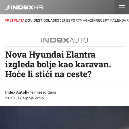
PRETPLATA
ZID
VIJESTI
OGLASI
CIJENE
SPORT
MAGAZIN
RECEPTI
KALENDAR
Nova Hyundai Elantra
izgleda bolje kao karavan.
Hoće li stići na ceste?
Index Auto
|
Prije mjesec dana
21:30, 03. srpnja 2026.