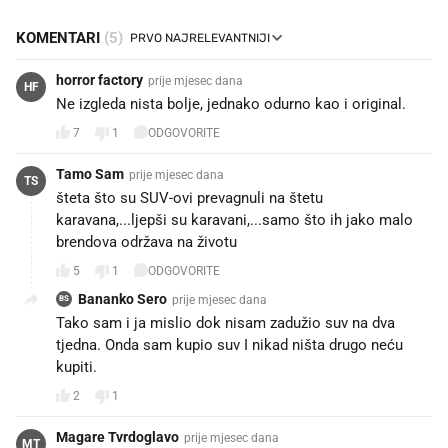
KOMENTARI
(5)
horror factory
prije mjesec dana
HF
Ne izgleda nista bolje, jednako odurno kao i original.
7
1
ODGOVORITE
Tamo Sam
prije mjesec dana
TS
šteta što su SUV-ovi prevagnuli na štetu
karavana,...ljepši su karavani,...samo što ih jako malo
brendova održava na životu
5
1
ODGOVORITE
Bananko Sero
prije mjesec dana
BS
Tako sam i ja mislio dok nisam zadužio suv na dva
tjedna. Onda sam kupio suv I nikad ništa drugo neću
kupiti.
2
1
Magare Tvrdoglavo
prije mjesec dana
MT