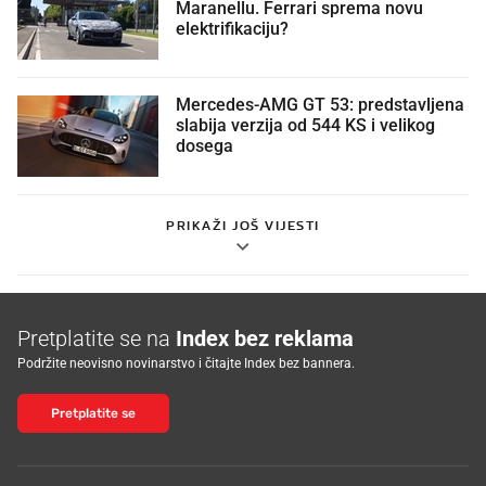
Maranellu. Ferrari sprema novu
elektrifikaciju?
Mercedes-AMG GT 53: predstavljena
slabija verzija od 544 KS i velikog
dosega
PRIKAŽI JOŠ VIJESTI
Pretplatite se na
Index bez reklama
Podržite neovisno novinarstvo i čitajte Index bez bannera.
Pretplatite se