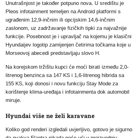
Unutrašnjost je također potpuno nova. U središtu je
Pleos infotainment temeljen na Android platformi s
ugrađenim 12,9-inčnim ili opcijskim 14,6-inčnim
zaslonom, uz zadržavanje fizičkih tipki za najvažnije
funkcije. Posebnost je i upravljač na kojemu je klasični
Hyundaijev logotip zamijenjen četirima točkama koje u
Morseovoj abecedi predstavljaju slovo H.
Na korejskom tržištu kupci će moći birati između 2,0-
litrenog benzinca sa 147 KS i 1,6-litrenog hibrida sa
155 KS, koji donosi i novu funkciju Stay Mode za
korištenje klima-uređaja i infotainmenta dok automobil
miruje.
Hyundai više ne želi karavane
Koliko god renderi izgledali uvjerljivo, gotovo je sigurno
da ovakva Elantra nikada neće ući u proizvodnju.