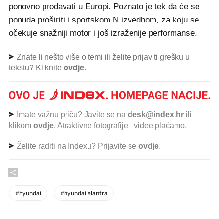
ponovno prodavati u Europi. Poznato je tek da će se
ponuda proširiti i sportskom N izvedbom, za koju se
očekuje snažniji motor i još izraženije performanse.
Znate li nešto više o temi ili želite prijaviti grešku u
tekstu? Kliknite
ovdje
.
Imate važnu priču? Javite se na
desk@index.hr
ili
klikom
ovdje
. Atraktivne fotografije i videe plaćamo.
Želite raditi na Indexu? Prijavite se
ovdje
.
#
hyundai
#
hyundai elantra