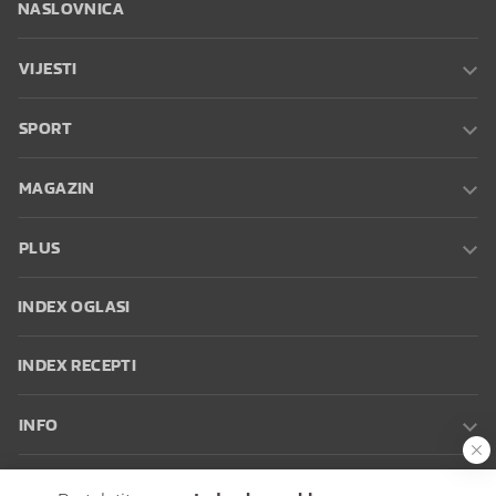
NASLOVNICA
VIJESTI
SPORT
MAGAZIN
PLUS
INDEX OGLASI
INDEX RECEPTI
INFO
Oglašavanje
Zaposli se na Indexu
Kontakt
Impressum
Uvjeti