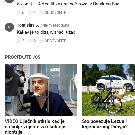
ko onaj ... Aztec ili kak se već zove iz Breaking Bad
6
1
ODGOVORITE
Tomislav S.
prije mjesec dana
TS
Kakav je to dizajn, znači užas
2
2
ODGOVORITE
PROČITAJTE JOŠ
VIDEO
Liječnik otkrio kad je
Što povezuje Lexus i
najbolje vrijeme za skidanje
legendarnog Ponyja?
dioptrije