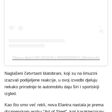
Objavu dijeli CAR DESIGN | RENDERINGS (@kelsonik)
Naglašeni četvrtasti blatobrani, koji su na limuzini
izazvali podijeljene reakcije, u ovoj izvedbi djeluju
nekako prirodnije te automobilu daju širi i sportskiji
izgled.
Kao što smo već rekli, nova Elantra nastala je prema
dizajnerskom jeziku "Art of Steel", koji karakteriziraju