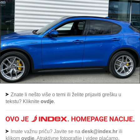
Znate li nešto više o temi ili želite prijaviti grešku u
tekstu? Kliknite
ovdje
.
Imate važnu priču? Javite se na
desk@index.hr
ili
klikom
ovdje
. Atraktivne fotografije i videe plaćamo.