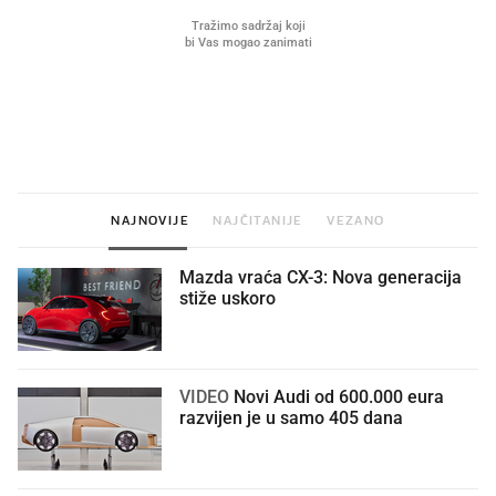
VIDEO
Liječnik otkrio kad je
Što povezuje Lexus i
najbolje vrijeme za skidanje
legendarnog Ponyja?
dioptrije
NAJNOVIJE
NAJČITANIJE
VEZANO
Mazda vraća CX-3: Nova generacija
stiže uskoro
VIDEO
Novi Audi od 600.000 eura
razvijen je u samo 405 dana