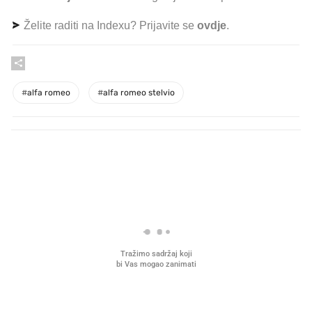
Želite raditi na Indexu? Prijavite se
ovdje
.
#
alfa romeo
#
alfa romeo stelvio
PROČITAJTE JOŠ
VIDEO
Liječnik otkrio kad je
Što povezuje Lexus i