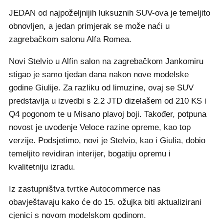
JEDAN od najpoželjnijih luksuznih SUV-ova je temeljito
obnovljen, a jedan primjerak se može naći u
zagrebačkom salonu Alfa Romea.
Novi Stelvio u Alfin salon na zagrebačkom Jankomiru
stigao je samo tjedan dana nakon nove modelske
godine Giulije. Za razliku od limuzine, ovaj se SUV
predstavlja u izvedbi s 2.2 JTD dizelašem od 210 KS i
Q4 pogonom te u Misano plavoj boji. Također, potpuna
novost je uvođenje Veloce razine opreme, kao top
verzije. Podsjetimo, novi je Stelvio, kao i Giulia, dobio
temeljito revidiran interijer, bogatiju opremu i
kvalitetniju izradu.
Iz zastupništva tvrtke Autocommerce nas
obavještavaju kako će do 15. ožujka biti aktualizirani
cjenici s novom modelskom godinom.