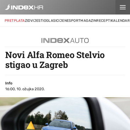
PRETPLATA
ZID
VIJESTI
OGLASI
CIJENE
SPORT
MAGAZIN
RECEPTI
KALENDAR
Novi Alfa Romeo Stelvio
stigao u Zagreb
Info
16:00, 10. ožujka 2020.