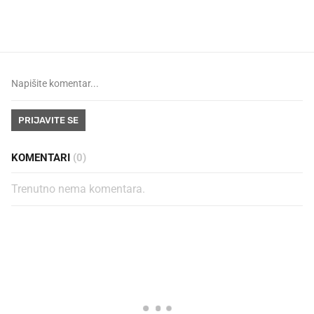
najbolje vrijeme za skidanje
legendarnog Ponyja?
dioptrije
PRIJAVITE SE
KOMENTARI
(0)
Trenutno nema komentara.
PROČITAJTE JOŠ