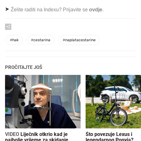
Želite raditi na Indexu? Prijavite se
ovdje
.
#
hak
#
cestarina
#
naplatacestarine
PROČITAJTE JOŠ
VIDEO
Liječnik otkrio kad je
Što povezuje Lexus i
najbolje vrijeme za skidanje
legendarnog Ponyja?