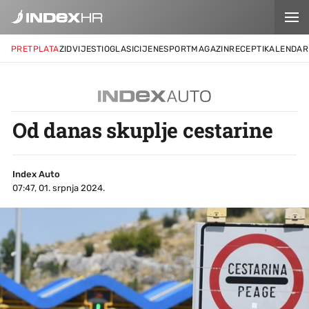
PRETPLATA
ZID
VIJESTI
OGLASI
CIJENE
SPORT
MAGAZIN
RECEPTI
KALENDAR
Od danas skuplje cestarine
Index Auto
07:47, 01. srpnja 2024.