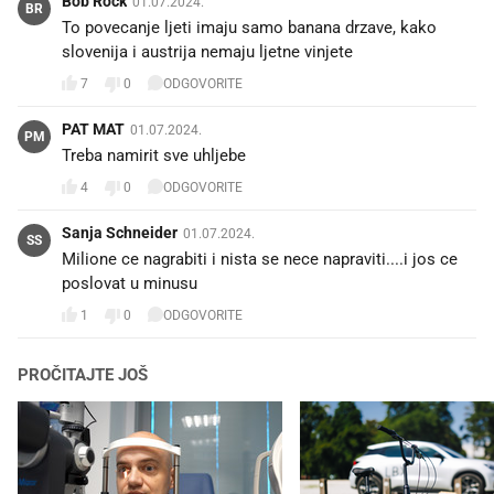
Bob Rock
01.07.2024.
BR
To povecanje ljeti imaju samo banana drzave, kako
slovenija i austrija nemaju ljetne vinjete
7
0
ODGOVORITE
PAT MAT
01.07.2024.
PM
Treba namirit sve uhljebe
4
0
ODGOVORITE
Sanja Schneider
01.07.2024.
SS
Milione ce nagrabiti i nista se nece napraviti....i jos ce
poslovat u minusu
1
0
ODGOVORITE
PROČITAJTE JOŠ