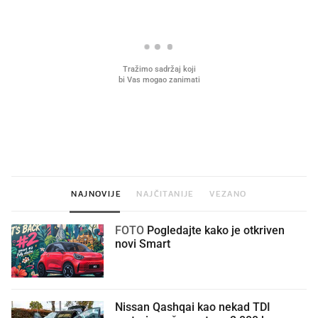
VIDEO
Liječnik otkrio kad je
Što povezuje Lexus i
najbolje vrijeme za skidanje
legendarnog Ponyja?
dioptrije
NAJNOVIJE
NAJČITANIJE
VEZANO
FOTO
Pogledajte kako je otkriven
novi Smart
Nissan Qashqai kao nekad TDI