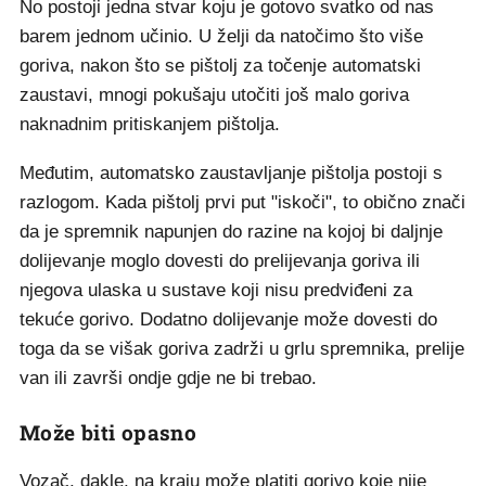
No postoji jedna stvar koju je gotovo svatko od nas
barem jednom učinio. U želji da natočimo što više
goriva, nakon što se pištolj za točenje automatski
zaustavi, mnogi pokušaju utočiti još malo goriva
naknadnim pritiskanjem pištolja.
Međutim, automatsko zaustavljanje pištolja postoji s
razlogom. Kada pištolj prvi put "iskoči", to obično znači
da je spremnik napunjen do razine na kojoj bi daljnje
dolijevanje moglo dovesti do prelijevanja goriva ili
njegova ulaska u sustave koji nisu predviđeni za
tekuće gorivo. Dodatno dolijevanje može dovesti do
toga da se višak goriva zadrži u grlu spremnika, prelije
van ili završi ondje gdje ne bi trebao.
Može biti opasno
Vozač, dakle, na kraju može platiti gorivo koje nije