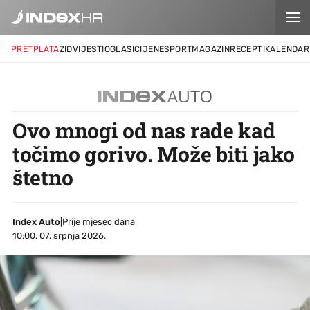
PRETPLATA
ZID
VIJESTI
OGLASI
CIJENE
SPORT
MAGAZIN
RECEPTI
KALENDAR
Ovo mnogi od nas rade kad
točimo gorivo. Može biti jako
štetno
Index Auto
|
Prije mjesec dana
10:00, 07. srpnja 2026.