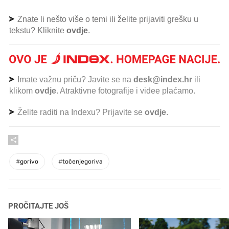
Znate li nešto više o temi ili želite prijaviti grešku u
tekstu? Kliknite
ovdje
.
Imate važnu priču? Javite se na
desk@index.hr
ili
klikom
ovdje
. Atraktivne fotografije i videe plaćamo.
Želite raditi na Indexu? Prijavite se
ovdje
.
#
gorivo
#
točenjegoriva
PROČITAJTE JOŠ