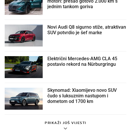
motori: prešao gotovo 2.000 km s
jednim tankom goriva
Novi Audi Q8 sigurno stiže, atraktivan
SUV potvrdio je šef marke
Električni Mercedes-AMG CLA 45
postavio rekord na Nürburgringu
Skynomad: Xiaomijevo novo SUV
čudo s luksuznim nastupom i
dometom od 1700 km
PRIKAŽI JOŠ VIJESTI