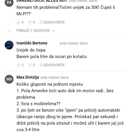
DRKENZI DOJČ ALLES GUT
prije mjesec dana
DA
Nemam tih problema!Točim uvijek za 30€! Čuješ li
Mr.P!??🥴🫣🥺🥳🥳
4
0
ODGOVORITE
PRIKAŽI 1 ODGOVOR
Ivanildo Bertone ⚒️⚒️
prije mjesec dana
Uvijek do čepa
Barem pola litre da iscuri po kotaču
5
0
ODGOVORITE
Max Divizija
prije mjesec dana
MD
Koliko gluposti na jednom mjestu 😂
1. Pola Amerike toči auto dok im motor radi...bez
problema
2. fora s mobitelima?? 😂
3. po ljeti se benzin više "pjeni" pa pištolj automatski
izbacuje ranije zbog te pjene. Pričekaš par sekundi i
držiš pištolj na pola stisnut i možeš ulit ( barem ja) još
cca 3-4 litre