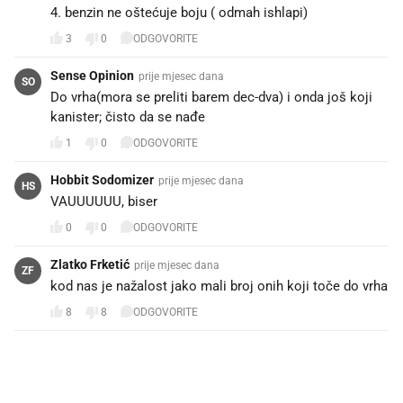
4. benzin ne oštećuje boju ( odmah ishlapi)
3
0
ODGOVORITE
Sense Opinion
prije mjesec dana
SO
Do vrha(mora se preliti barem dec-dva) i onda još koji
kanister; čisto da se nađe
1
0
ODGOVORITE
Hobbit Sodomizer
prije mjesec dana
HS
VAUUUUUU, biser
0
0
ODGOVORITE
Zlatko Frketić
prije mjesec dana
ZF
kod nas je nažalost jako mali broj onih koji toče do vrha
8
8
ODGOVORITE
PROČITAJTE JOŠ