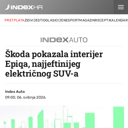
PRETPLATA
ZID
VIJESTI
OGLASI
CIJENE
SPORT
MAGAZIN
RECEPTI
KALENDAR
Škoda pokazala interijer
Epiqa, najjeftinijeg
električnog SUV-a
Index Auto
09:00, 06. svibnja 2026.