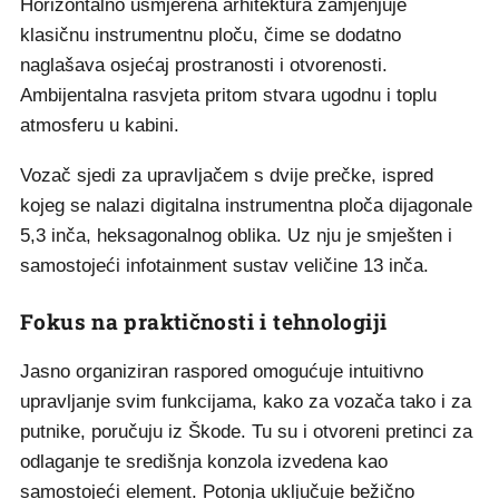
Horizontalno usmjerena arhitektura zamjenjuje
klasičnu instrumentnu ploču, čime se dodatno
naglašava osjećaj prostranosti i otvorenosti.
Ambijentalna rasvjeta pritom stvara ugodnu i toplu
atmosferu u kabini.
Vozač sjedi za upravljačem s dvije prečke, ispred
kojeg se nalazi digitalna instrumentna ploča dijagonale
5,3 inča, heksagonalnog oblika. Uz nju je smješten i
samostojeći infotainment sustav veličine 13 inča.
Fokus na praktičnosti i tehnologiji
Jasno organiziran raspored omogućuje intuitivno
upravljanje svim funkcijama, kako za vozača tako i za
putnike, poručuju iz Škode. Tu su i otvoreni pretinci za
odlaganje te središnja konzola izvedena kao
samostojeći element. Potonja uključuje bežično