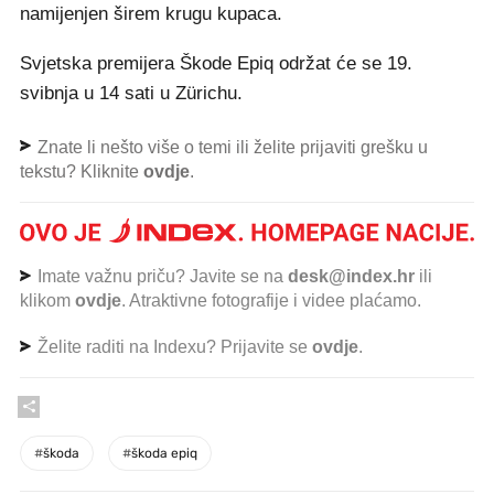
namijenjen širem krugu kupaca.
Svjetska premijera Škode Epiq održat će se 19.
svibnja u 14 sati u Zürichu.
Znate li nešto više o temi ili želite prijaviti grešku u
tekstu? Kliknite
ovdje
.
Imate važnu priču? Javite se na
desk@index.hr
ili
klikom
ovdje
. Atraktivne fotografije i videe plaćamo.
Želite raditi na Indexu? Prijavite se
ovdje
.
#
škoda
#
škoda epiq