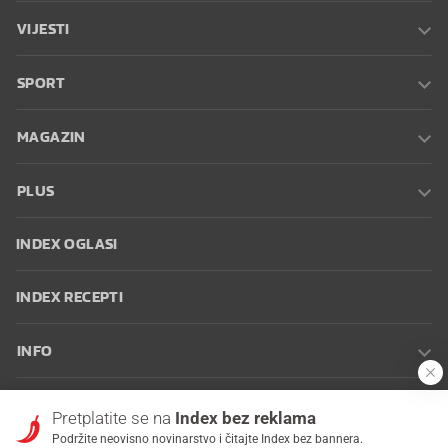
VIJESTI
SPORT
MAGAZIN
PLUS
INDEX OGLASI
INDEX RECEPTI
INFO
Oglašavanje
Zaposli se na Indexu
Kontakt
Impressum
Uvjeti
Pretplatite se na
Index bez reklama
korištenja
Postavke kolačića
Podržite neovisno novinarstvo i čitajte Index bez bannera.