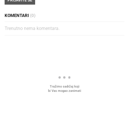
PRIJAVITE SE
KOMENTARI
(0)
Trenutno nema komentara.
PROČITAJTE JOŠ
VIDEO
Liječnik otkrio kad je
Što povezuje Lexus i
najbolje vrijeme za skidanje
legendarnog Ponyja?
dioptrije