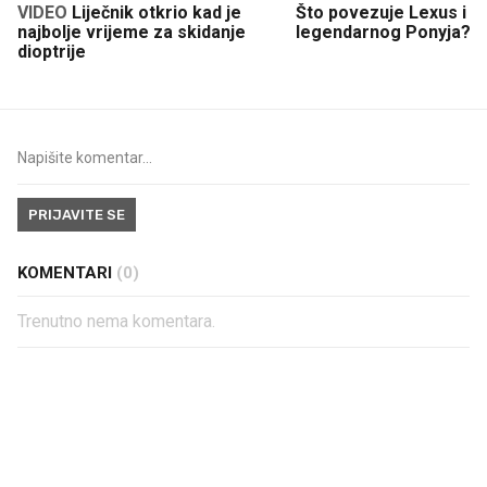
VIDEO
Liječnik otkrio kad je
Što povezuje Lexus i
najbolje vrijeme za skidanje
legendarnog Ponyja?
dioptrije
PRIJAVITE SE
KOMENTARI
(0)
Trenutno nema komentara.
PROČITAJTE JOŠ