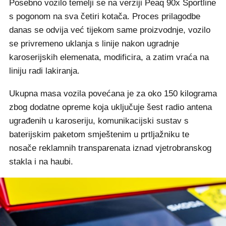
Posebno vozilo temelji se na verziji Peaq 90x Sportline
s pogonom na sva četiri kotača. Proces prilagodbe
danas se odvija već tijekom same proizvodnje, vozilo
se privremeno uklanja s linije nakon ugradnje
karoserijskih elemenata, modificira, a zatim vraća na
liniju radi lakiranja.
Ukupna masa vozila povećana je za oko 150 kilograma
zbog dodatne opreme koja uključuje šest radio antena
ugrađenih u karoseriju, komunikacijski sustav s
baterijskim paketom smještenim u prtljažniku te
nosače reklamnih transparenata iznad vjetrobranskog
stakla i na haubi.