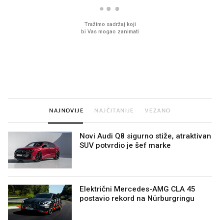
VIDEO
Liječnik otkrio kad je
Što povezuje Lexus i
najbolje vrijeme za skidanje
legendarnog Ponyja?
dioptrije
NAJNOVIJE
NAJČITANIJE
VEZANO
Novi Audi Q8 sigurno stiže, atraktivan
SUV potvrdio je šef marke
Električni Mercedes-AMG CLA 45
postavio rekord na Nürburgringu