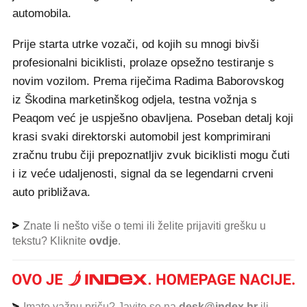
automobila.
Prije starta utrke vozači, od kojih su mnogi bivši
profesionalni biciklisti, prolaze opsežno testiranje s
novim vozilom. Prema riječima Radima Baborovskog
iz Škodina marketinškog odjela, testna vožnja s
Peaqom već je uspješno obavljena. Poseban detalj koji
krasi svaki direktorski automobil jest komprimirani
zračnu trubu čiji prepoznatljiv zvuk biciklisti mogu čuti
i iz veće udaljenosti, signal da se legendarni crveni
auto približava.
Znate li nešto više o temi ili želite prijaviti grešku u
tekstu? Kliknite
ovdje
.
Imate važnu priču? Javite se na
desk@index.hr
ili