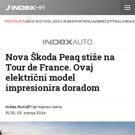
PRETPLATA
ZID
VIJESTI
OGLASI
CIJENE
SPORT
MAGAZIN
RECEPTI
KALENDAR
Nova Škoda Peaq stiže na
Tour de France. Ovaj
električni model
impresionira doradom
Index Auto
|
Prije mjesec dana
15:30, 03. srpnja 2026.