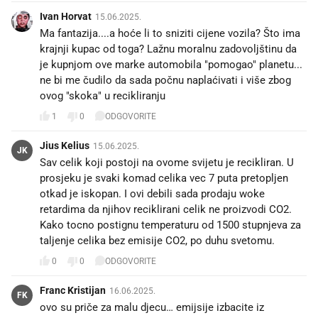
Ivan Horvat
15.06.2025.
Ma fantazija....a hoće li to sniziti cijene vozila? Što ima
krajnji kupac od toga? Lažnu moralnu zadovoljštinu da
je kupnjom ove marke automobila "pomogao" planetu...
ne bi me čudilo da sada počnu naplaćivati i više zbog
ovog "skoka" u recikliranju
1
0
ODGOVORITE
Jius Kelius
15.06.2025.
JK
Sav celik koji postoji na ovome svijetu je recikliran. U
prosjeku je svaki komad celika vec 7 puta pretopljen
otkad je iskopan. I ovi debili sada prodaju woke
retardima da njihov reciklirani celik ne proizvodi CO2.
Kako tocno postignu temperaturu od 1500 stupnjeva za
taljenje celika bez emisije CO2, po duhu svetomu.
0
0
ODGOVORITE
Franc Kristijan
16.06.2025.
FK
ovo su priče za malu djecu… emijsije izbacite iz