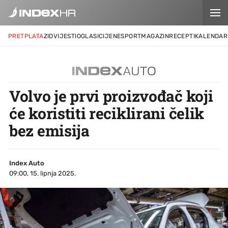
PRETPLATA
ZID
VIJESTI
OGLASI
CIJENE
SPORT
MAGAZIN
RECEPTI
KALENDAR
Volvo je prvi proizvođač koji
će koristiti reciklirani čelik
bez emisija
Index Auto
09:00, 15. lipnja 2025.