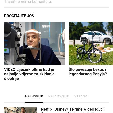
Trenutno nema komentara.
PROČITAJTE JOŠ
VIDEO
Liječnik otkrio kad je
Što povezuje Lexus i
najbolje vrijeme za skidanje
legendarnog Ponyja?
dioptrije
NAJNOVIJE
NAJČITANIJE
VEZANO
Netflix, Disney+ i Prime Video idući