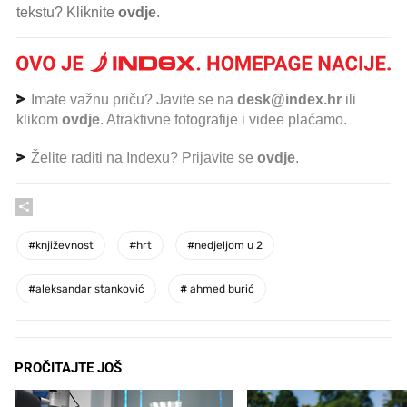
tekstu? Kliknite
ovdje
.
Imate važnu priču? Javite se na
desk@index.hr
ili
klikom
ovdje
. Atraktivne fotografije i videe plaćamo.
Želite raditi na Indexu? Prijavite se
ovdje
.
#
književnost
#
hrt
#
nedjeljom u 2
#
aleksandar stanković
#
ahmed burić
PROČITAJTE JOŠ