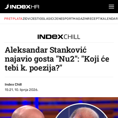
PRETPLATA
ZID
VIJESTI
OGLASI
CIJENE
SPORT
MAGAZIN
RECEPTI
KALENDAR
Aleksandar Stanković
najavio gosta "Nu2": "Koji će
tebi k. poezija?"
Index Chill
15:21, 10. lipnja 2026.