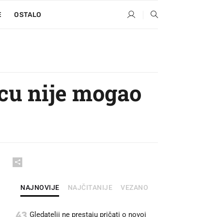
E
OSTALO
cu nije mogao
NAJNOVIJE
NAJČITANIJE
VEZANO
43
Gledatelji ne prestaju pričati o novoj