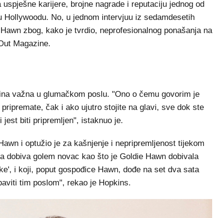
spješne karijere, brojne nagrade i reputaciju jednog od
 u Hollywoodu. No, u jednom intervjuu iz sedamdesetih
 Hawn zbog, kako je tvrdio, neprofesionalnog ponašanja na
 Out Magazine.
plina važna u glumačkom poslu. "Ono o čemu govorim je
 pripremate, čak i ako ujutro stojite na glavi, sve dok ste
est biti pripremljen", istaknuo je.
wn i optužio je za kašnjenje i nepripremljenost tijekom
, a dobiva golem novac kao što je Goldie Hawn dobivala
ke', i koji, poput gospođice Hawn, dođe na set dva sata
 baviti tim poslom", rekao je Hopkins.