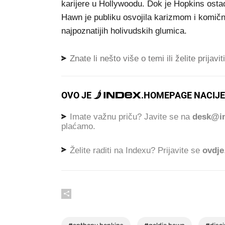
karijere u Hollywoodu. Dok je Hopkins ostao
Hawn je publiku osvojila karizmom i komičn
najpoznatijih holivudskih glumica.
Znate li nešto više o temi ili želite prijavi
OVO JE
.
HOMEPAGE NACIJE
Imate važnu priču? Javite se na
desk@in
plaćamo.
Želite raditi na Indexu? Prijavite se
ovdje