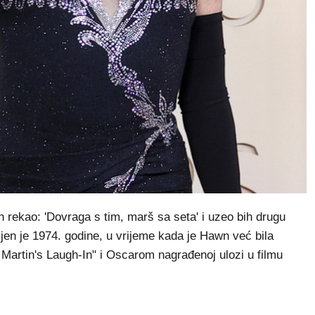
h rekao: 'Dovraga s tim, marš sa seta' i uzeo bih drugu
ljen je 1974. godine, u vrijeme kada je Hawn već bila
& Martin's Laugh-In" i Oscarom nagrađenoj ulozi u filmu