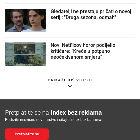
Gledatelji ne prestaju pričati o novoj
seriji: "Druga sezona, odmah"
Novi Netflixov horor podijelio
kritičare: "Kreće u potpuno
neočekivanom smjeru"
PRIKAŽI JOŠ VIJESTI
Pretplatite se na
Index bez reklama
Podržite neovisno novinarstvo i čitajte Index bez bannera.
Pretplatite se