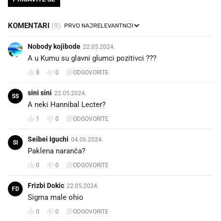
KOMENTARI
(9)
Nobody kojibode
22.05.2024.
A u Kumu su glavni glumci pozitivci ???
8
0
ODGOVORITE
sini sini
22.05.2024.
SS
A neki Hannibal Lecter?
1
0
ODGOVORITE
Seibei Iguchi
04.06.2024.
SI
Paklena naranča?
0
0
ODGOVORITE
Frizbi Dokic
22.05.2024.
FD
Sigma male ohio
0
0
ODGOVORITE