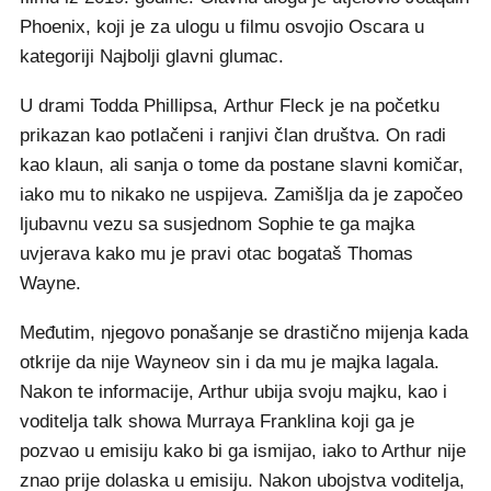
Phoenix, koji je za ulogu u filmu osvojio Oscara u
kategoriji Najbolji glavni glumac.
U drami Todda Phillipsa, Arthur Fleck je na početku
prikazan kao potlačeni i ranjivi član društva. On radi
kao klaun, ali sanja o tome da postane slavni komičar,
iako mu to nikako ne uspijeva. Zamišlja da je započeo
ljubavnu vezu sa susjednom Sophie te ga majka
uvjerava kako mu je pravi otac bogataš Thomas
Wayne.
Međutim, njegovo ponašanje se drastično mijenja kada
otkrije da nije Wayneov sin i da mu je majka lagala.
Nakon te informacije, Arthur ubija svoju majku, kao i
voditelja talk showa Murraya Franklina koji ga je
pozvao u emisiju kako bi ga ismijao, iako to Arthur nije
znao prije dolaska u emisiju. Nakon ubojstva voditelja,