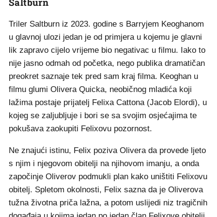
Saltburn
Triler Saltburn iz 2023. godine s Barryjem Keoghanom
u glavnoj ulozi jedan je od primjera u kojemu je glavni
lik zapravo cijelo vrijeme bio negativac u filmu. Iako to
nije jasno odmah od početka, nego publika dramatičan
preokret saznaje tek pred sam kraj filma. Keoghan u
filmu glumi Olivera Quicka, neobičnog mladića koji
lažima postaje prijatelj Felixa Cattona (Jacob Elordi), u
kojeg se zaljubljuje i bori se sa svojim osjećajima te
pokušava zaokupiti Felixovu pozornost.
Ne znajući istinu, Felix poziva Olivera da provede ljeto
s njim i njegovom obitelji na njihovom imanju, a onda
započinje Oliverov podmukli plan kako uništiti Felixovu
obitelj. Spletom okolnosti, Felix sazna da je Oliverova
tužna životna priča lažna, a potom uslijedi niz tragičnih
događaja u kojima jedan po jedan član Felixove obitelji,