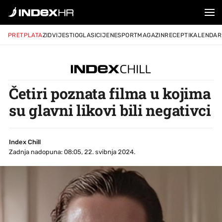
PRETPLATA
ZID
VIJESTI
OGLASI
CIJENE
SPORT
MAGAZIN
RECEPTI
KALENDAR
Četiri poznata filma u kojima
su glavni likovi bili negativci
Index Chill
Zadnja nadopuna: 08:05, 22. svibnja 2024.