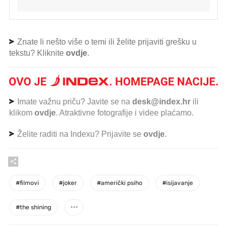
Znate li nešto više o temi ili želite prijaviti grešku u
tekstu? Kliknite
ovdje
.
Imate važnu priču? Javite se na
desk@index.hr
ili
klikom
ovdje
. Atraktivne fotografije i videe plaćamo.
Želite raditi na Indexu? Prijavite se
ovdje
.
#
filmovi
#
joker
#
američki psiho
#
isijavanje
#
the shining