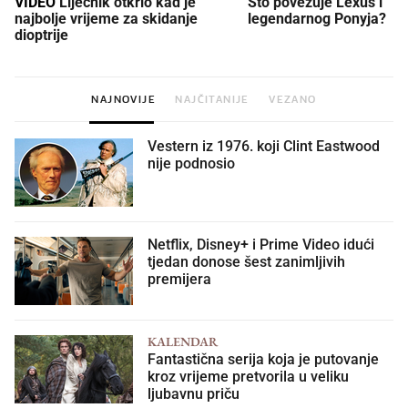
VIDEO
Liječnik otkrio kad je
Što povezuje Lexus i
najbolje vrijeme za skidanje
legendarnog Ponyja?
dioptrije
NAJNOVIJE
NAJČITANIJE
VEZANO
Vestern iz 1976. koji Clint Eastwood
nije podnosio
Netflix, Disney+ i Prime Video idući
tjedan donose šest zanimljivih
premijera
KALENDAR
Fantastična serija koja je putovanje
kroz vrijeme pretvorila u veliku
ljubavnu priču