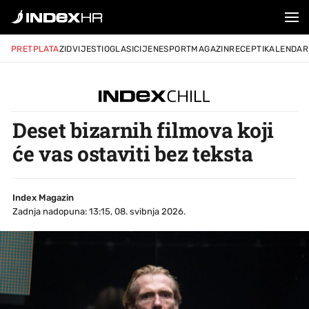
PRETPLATA
ZID
VIJESTI
OGLASI
CIJENE
SPORT
MAGAZIN
RECEPTI
KALENDAR
Deset bizarnih filmova koji
će vas ostaviti bez teksta
Index Magazin
Zadnja nadopuna: 13:15, 08. svibnja 2026.