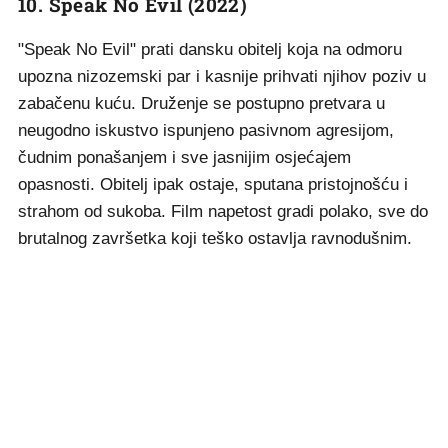
10. Speak No Evil (2022)
"Speak No Evil" prati dansku obitelj koja na odmoru
upozna nizozemski par i kasnije prihvati njihov poziv u
zabačenu kuću. Druženje se postupno pretvara u
neugodno iskustvo ispunjeno pasivnom agresijom,
čudnim ponašanjem i sve jasnijim osjećajem
opasnosti. Obitelj ipak ostaje, sputana pristojnošću i
strahom od sukoba. Film napetost gradi polako, sve do
brutalnog završetka koji teško ostavlja ravnodušnim.