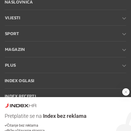
NASLOVNICA
VIJESTI
SPORT
MAGAZIN
PLUS
INDEX OGLASI
INDEX RECEPTI
INFO
Pretplatite se na
Index bez reklama
Čitanje bez reklama
Oglašavanje
Zaposli se na Indexu
Kontakt
Impressum
Uvjeti
Brže učitavanje stranica