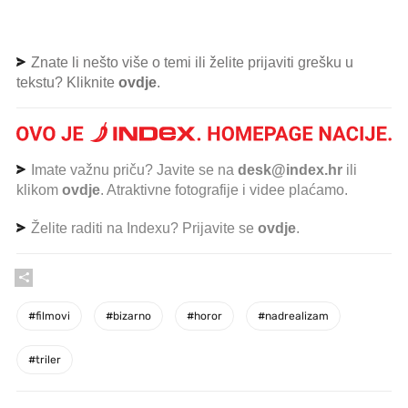
Znate li nešto više o temi ili želite prijaviti grešku u
tekstu? Kliknite
ovdje
.
Imate važnu priču? Javite se na
desk@index.hr
ili
klikom
ovdje
. Atraktivne fotografije i videe plaćamo.
Želite raditi na Indexu? Prijavite se
ovdje
.
#
filmovi
#
bizarno
#
horor
#
nadrealizam
#
triler