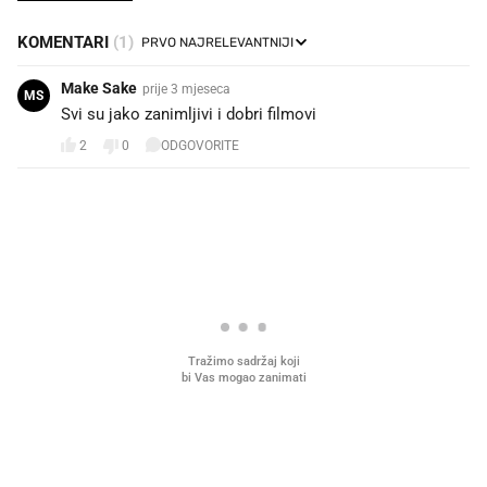
KOMENTARI
(1)
Make Sake
prije 3 mjeseca
MS
Svi su jako zanimljivi i dobri filmovi
2
0
ODGOVORITE
PROČITAJTE JOŠ
VIDEO
Liječnik otkrio kad je
Što povezuje Lexus i
najbolje vrijeme za skidanje
legendarnog Ponyja?
dioptrije