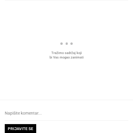
PROČITAJTE JOŠ
VIDEO
Liječnik otkrio kad je
Što povezuje Lexus i
najbolje vrijeme za skidanje
legendarnog Ponyja?
dioptrije
PRIJAVITE SE