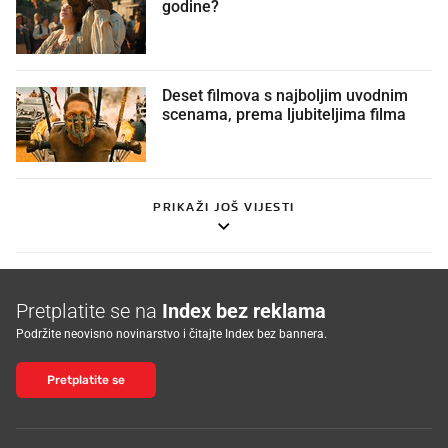
godine?
Deset filmova s najboljim uvodnim
scenama, prema ljubiteljima filma
PRIKAŽI JOŠ VIJESTI
Pretplatite se na
Index bez reklama
Podržite neovisno novinarstvo i čitajte Index bez bannera.
Pretplatite se