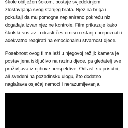
škole obilježen šokom, postaje svjedokinjom
zlostavljanja svog starijeg brata. Njezina briga i
pokušaji da mu pomogne neplanirano pokreću niz
događaja izvan njezine kontrole. Film prikazuje kako
školski sustav i odrasli često nisu u stanju prepoznati i
adekvatno reagirati na emocionalnu stvarnost djece.
Posebnost ovog filma leži u njegovoj režiji: kamera je
postavljena isključivo na razinu djece, pa gledatelj sve
proživljava iz njihove perspektive. Odrasli su prisutni,
ali svedeni na pozadinsku ulogu, što dodatno
naglašava osjećaj nemoći i nerazumijevanja.