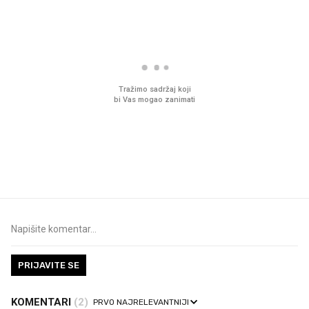
VIDEO
Liječnik otkrio kad je
Što povezuje Lexus i
najbolje vrijeme za skidanje
legendarnog Ponyja?
dioptrije
PRIJAVITE SE
KOMENTARI
(2)