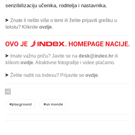
senzibilizaciju učenika, roditelja i nastavnika.
Znate li nešto više o temi ili želite prijaviti grešku u
tekstu? Kliknite
ovdje
.
Imate važnu priču? Javite se na
desk@index.hr
ili
klikom
ovdje
. Atraktivne fotografije i videe plaćamo.
Želite raditi na Indexu? Prijavite se
ovdje
.
#
playground
#
un monde
PROČITAJTE JOŠ