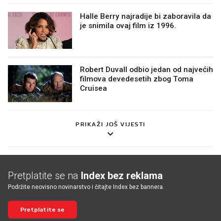
Halle Berry najradije bi zaboravila da
je snimila ovaj film iz 1996.
Robert Duvall odbio jedan od najvećih
filmova devedesetih zbog Toma
Cruisea
PRIKAŽI JOŠ VIJESTI
Pretplatite se na
Index bez reklama
Podržite neovisno novinarstvo i čitajte Index bez bannera.
Pretplatite se