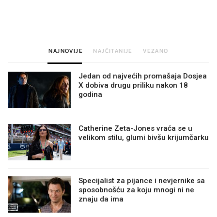
najbolje vrijeme za skidanje
legendarnog Ponyja?
dioptrije
NAJNOVIJE
NAJČITANIJE
VEZANO
Jedan od najvećih promašaja Dosjea
X dobiva drugu priliku nakon 18
godina
Catherine Zeta-Jones vraća se u
velikom stilu, glumi bivšu krijumčarku
Specijalist za pijance i nevjernike sa
sposobnošću za koju mnogi ni ne
znaju da ima