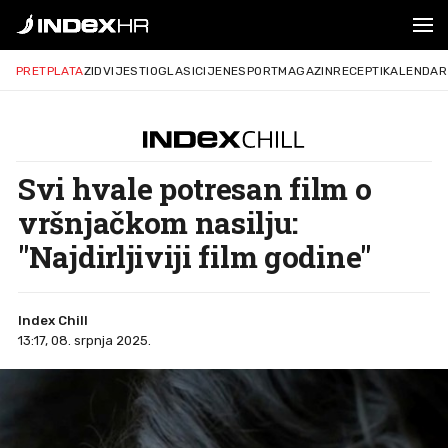
PRETPLATA
ZID
VIJESTI
OGLASI
CIJENE
SPORT
MAGAZIN
RECEPTI
KALENDAR
Svi hvale potresan film o
vršnjačkom nasilju:
"Najdirljiviji film godine"
Index Chill
13:17, 08. srpnja 2025.