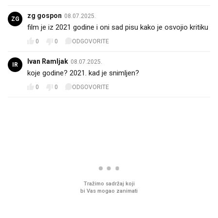
zg gospon
08.07.2025.
ZG
film je iz 2021 godine i oni sad pisu kako je osvojio kritiku
0
0
ODGOVORITE
Ivan Ramljak
08.07.2025.
IR
koje godine? 2021. kad je snimljen?
0
0
ODGOVORITE
PROČITAJTE JOŠ
VIDEO
Liječnik otkrio kad je
Što povezuje Lexus i