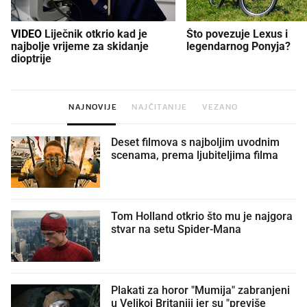
VIDEO
Liječnik otkrio kad je
Što povezuje Lexus i
najbolje vrijeme za skidanje
legendarnog Ponyja?
dioptrije
NAJNOVIJE
NAJČITANIJE
VEZANO
Deset filmova s najboljim uvodnim
scenama, prema ljubiteljima filma
Tom Holland otkrio što mu je najgora
stvar na setu Spider-Mana
Plakati za horor "Mumija" zabranjeni
u Velikoj Britaniji jer su "previše