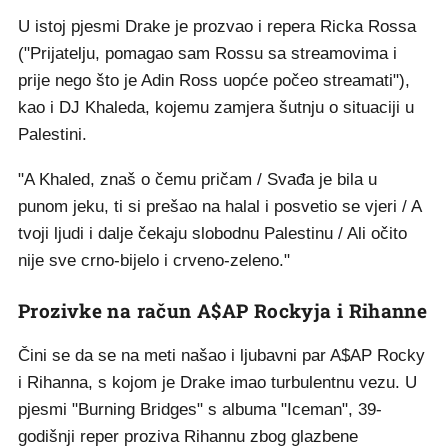
U istoj pjesmi Drake je prozvao i repera Ricka Rossa
("Prijatelju, pomagao sam Rossu sa streamovima i
prije nego što je Adin Ross uopće počeo streamati"),
kao i DJ Khaleda, kojemu zamjera šutnju o situaciji u
Palestini.
"A Khaled, znaš o čemu pričam / Svađa je bila u
punom jeku, ti si prešao na halal i posvetio se vjeri / A
tvoji ljudi i dalje čekaju slobodnu Palestinu / Ali očito
nije sve crno-bijelo i crveno-zeleno."
Prozivke na račun A$AP Rockyja i Rihanne
Čini se da se na meti našao i ljubavni par A$AP Rocky
i Rihanna, s kojom je Drake imao turbulentnu vezu. U
pjesmi "Burning Bridges" s albuma "Iceman", 39-
godišnji reper proziva Rihannu zbog glazbene