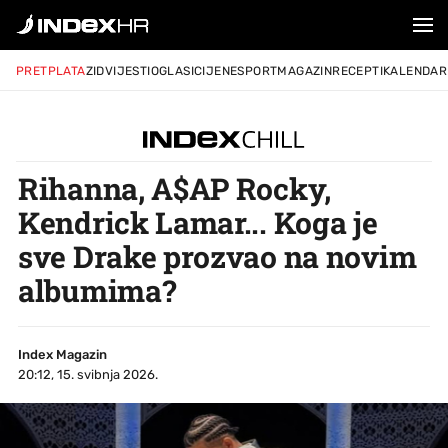
PRETPLATA
ZID
VIJESTI
OGLASI
CIJENE
SPORT
MAGAZIN
RECEPTI
KALENDAR
Rihanna, A$AP Rocky,
Kendrick Lamar... Koga je
sve Drake prozvao na novim
albumima?
Index Magazin
20:12, 15. svibnja 2026.