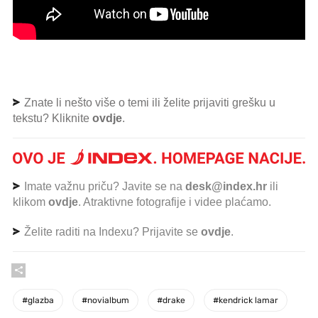
Znate li nešto više o temi ili želite prijaviti grešku u
tekstu? Kliknite
ovdje
.
Imate važnu priču? Javite se na
desk@index.hr
ili
klikom
ovdje
. Atraktivne fotografije i videe plaćamo.
Želite raditi na Indexu? Prijavite se
ovdje
.
#
glazba
#
novialbum
#
drake
#
kendrick lamar