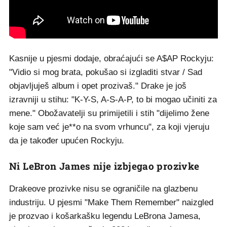
Kasnije u pjesmi dodaje, obraćajući se A$AP Rockyju:
"Vidio si mog brata, pokušao si izgladiti stvar / Sad
objavljuješ album i opet prozivaš." Drake je još
izravniji u stihu: "K-Y-S, A-S-A-P, to bi mogao učiniti za
mene." Obožavatelji su primijetili i stih "dijelimo žene
koje sam već je**o na svom vrhuncu", za koji vjeruju
da je također upućen Rockyju.
Ni LeBron James nije izbjegao prozivke
Drakeove prozivke nisu se ograničile na glazbenu
industriju. U pjesmi "Make Them Remember" naizgled
je prozvao i košarkašku legendu LeBrona Jamesa,