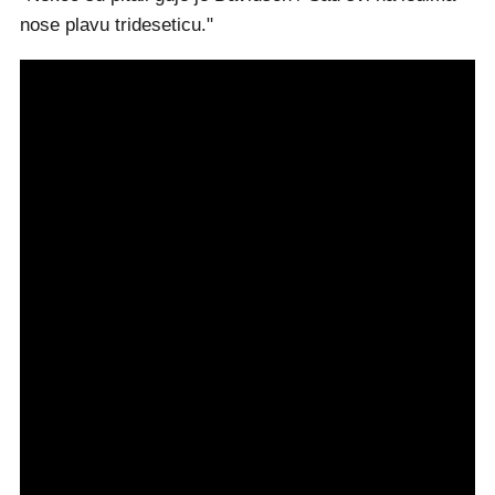
nose plavu trideseticu."