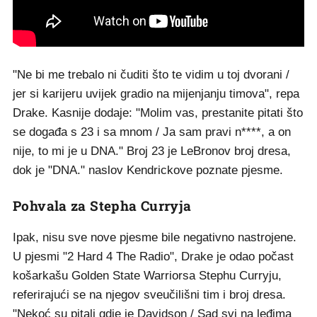
"Ne bi me trebalo ni čuditi što te vidim u toj dvorani /
jer si karijeru uvijek gradio na mijenjanju timova", repa
Drake. Kasnije dodaje: "Molim vas, prestanite pitati što
se događa s 23 i sa mnom / Ja sam pravi n****, a on
nije, to mi je u DNA." Broj 23 je LeBronov broj dresa,
dok je "DNA." naslov Kendrickove poznate pjesme.
Pohvala za Stepha Curryja
Ipak, nisu sve nove pjesme bile negativno nastrojene.
U pjesmi "2 Hard 4 The Radio", Drake je odao počast
košarkašu Golden State Warriorsa Stephu Curryju,
referirajući se na njegov sveučilišni tim i broj dresa.
"Nekoć su pitali gdje je Davidson / Sad svi na leđima