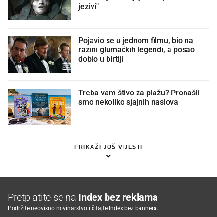
jezivi"
Pojavio se u jednom filmu, bio na
razini glumačkih legendi, a posao
dobio u birtiji
Treba vam štivo za plažu? Pronašli
smo nekoliko sjajnih naslova
PRIKAŽI JOŠ VIJESTI
Pretplatite se na
Index bez reklama
Podržite neovisno novinarstvo i čitajte Index bez bannera.